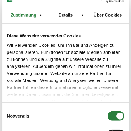
(
v
)
Galopp
Preisgeld
Zustimmung
Details
Über Cookies
0,00 €
LKL/Art
7 0 WB
Diese Webseite verwendet Cookies
16.06.2018
4. Dressur-WB (E 1, 2 bis 4
DRE
Wir verwenden Cookies, um Inhalte und Anzeigen zu
(
v
)
Reiter)
personalisieren, Funktionen für soziale Medien anbieten
Preisgeld
zu können und die Zugriffe auf unsere Website zu
0,00 €
analysieren. Außerdem geben wir Informationen zu Ihrer
LKL/Art
Verwendung unserer Website an unsere Partner für
7 0 WB
soziale Medien, Werbung und Analysen weiter. Unsere
Partner führen diese Informationen möglicherweise mit
16.06.2018
5. Dressur-WB (E 3, 2 bis 4
DRE
(
v
)
Reiter)
weiteren Daten zusammen, die Sie ihnen bereitgestellt
haben oder die sie im Rahmen Ihrer Nutzung der Dienste
Preisgeld
0,00 €
gesammelt haben.
Einwilligungsauswahl
Notwendig
LKL/Art
6 7 0 WB