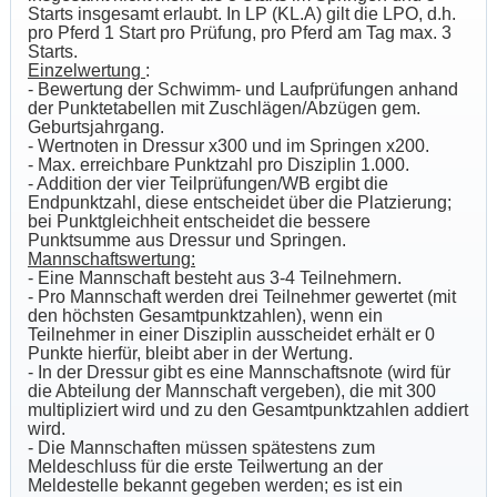
Starts insgesamt erlaubt. In LP (KL.A) gilt die LPO, d.h.
pro Pferd 1 Start pro Prüfung, pro Pferd am Tag max. 3
Starts.
Einzelwertung
:
- Bewertung der Schwimm- und Laufprüfungen anhand
der Punktetabellen mit Zuschlägen/Abzügen gem.
Geburtsjahrgang.
- Wertnoten in Dressur x300 und im Springen x200.
- Max. erreichbare Punktzahl pro Disziplin 1.000.
- Addition der vier Teilprüfungen/WB ergibt die
Endpunktzahl, diese entscheidet über die Platzierung;
bei Punktgleichheit entscheidet die bessere
Punktsumme aus Dressur und Springen.
Mannschaftswertung:
- Eine Mannschaft besteht aus 3-4 Teilnehmern.
- Pro Mannschaft werden drei Teilnehmer gewertet (mit
den höchsten Gesamtpunktzahlen), wenn ein
Teilnehmer in einer Disziplin ausscheidet erhält er 0
Punkte hierfür, bleibt aber in der Wertung.
- In der Dressur gibt es eine Mannschaftsnote (wird für
die Abteilung der Mannschaft vergeben), die mit 300
multipliziert wird und zu den Gesamtpunktzahlen addiert
wird.
- Die Mannschaften müssen spätestens zum
Meldeschluss für die erste Teilwertung an der
Meldestelle bekannt gegeben werden; es ist ein