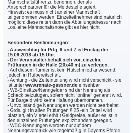
Mannschaftsführer zu benennen, der als
Ansprechpartner für die Meldestelle agiert.
Hinweis: es muss nicht an einer Mannschaft
teilgenommen werden, Einzelteilnehmer sind natürlich
möglich; diese reiten dann die Abteilungsdressur nach
Los, eine Mannschaftsnote gibt es hier nicht!
Besondere Bestimmungen:
- Ausweichtag für Prfg.
6 und 7 ist Freitag der
15.06.2018 ab 15 Uhr.
- Der Veranstalter behält sich vor, einzelne
Prüfungen in die Halle (20x40 m) zu verlegen.
- Auf diesem Turnier ist kein Hufschmied anwesend,
jedoch in Rufbereitschaft.
- Achtung - die Zeiteinteilung wird nicht verschickt - sie
ist unter
www.renate-gassner.de
einsehbar.
-
WB-Einsätze/Nenngelder sind der Nennung als
Scheck beizufügen, sofern nicht "online" genannt wird.
Für Bargeld wird keine Haftung übernommen.
- Unvollständige Nennungen werden nicht bearbeitet.
- Grds. gilt in allen Prüfungen § 25 -ein Drittel wird
platziert, ein Viertel erhält Geldpreise, außer es ist in
den einzelnen Prüfungen explizit anders geregelt.
- WBO-Nennungen werden nur auf dem
Nennungsvordruck wie regelmäßig in Bayerns Pferde