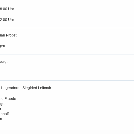
18:00 Uhr
12:00 Uhr
ian Probst
gen
berg,
 Hagendorn - Siegfried Leitmair
ine Fraede
rger
r
nhoff
en