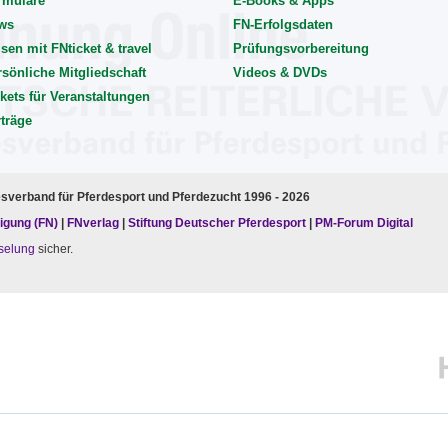
rmulare
E-Books & Apps
ws
FN-Erfolgsdaten
sen mit FNticket & travel
Prüfungsvorbereitung
rsönliche Mitgliedschaft
Videos & DVDs
kets für Veranstaltungen
rträge
esverband für Pferdesport und Pferdezucht 1996 - 2026
igung (FN)
|
FNverlag
|
Stiftung Deutscher Pferdesport
|
PM-Forum Digital
selung
sicher.