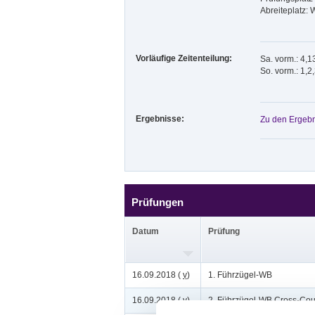
Abreiteplatz: 
Vorläufige Zeitenteilung:
Sa. vorm.: 4,1
So. vorm.: 1,2
Ergebnisse:
Zu den Ergebn
Prüfungen
Datum
Prüfung
16.09.2018 (
v
)
1. Führzügel-WB
16.09.2018 (
v
)
2. Führzügel-WB Cross-Cou