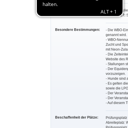
Teilnahmeberechtigung:
Stamm-Mitglie
Prfg. 16+17:
S
Besondere Bestimmungen:
- Die WBO-Ein
genannt wird.
- WBO-Nennun
Zucht und Spor
mit Neon-Zula
- Die Zeiteint
Website des R
- Stallungen s
- Der Equiden
vorzuzeigen.
- Hunde sind a
- Es gelten d
sowie die LP
- Der Veransta
- Der Veransta
- Auf diesem 
Beschaffenheit der Plätze:
Prüfungsplatz 
Abreiteplatz: 
Prüfungsplatz