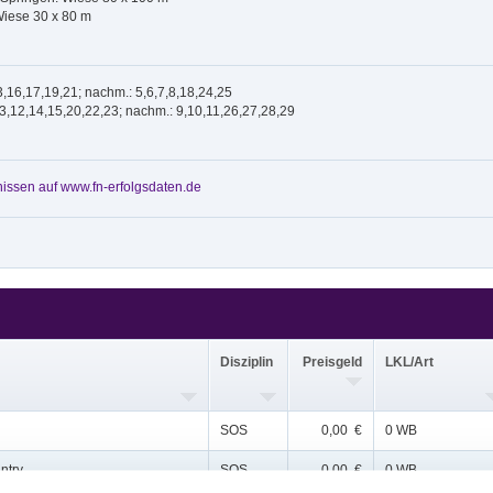
Wiese 30 x 80 m
3,16,17,19,21; nachm.: 5,6,7,8,18,24,25
,3,12,14,15,20,22,23; nachm.: 9,10,11,26,27,28,29
issen auf www.fn-erfolgsdaten.de
Disziplin
Preisgeld
LKL/Art
SOS
0,00 €
0 WB
ntry
SOS
0,00 €
0 WB