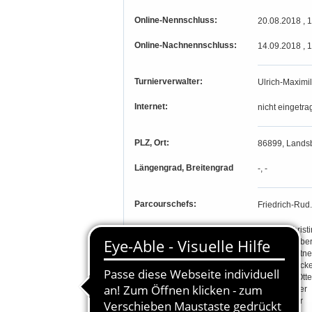
Online-Nennschluss:
20.08.2018 , 
Online-Nachnennschluss:
14.09.2018 , 
Turnierverwalter:
Ulrich-Maximil
Internet:
nicht eingetra
PLZ, Ort:
86899, Lands
Längengrad, Breitengrad
-, -
Parcourschefs:
Friedrich-Rud.
Richter:
Marion Christ
Silke Hitzelbe
Monika Kuftne
Thomas Löcke
Franziska Ott
Nina Schäfer
Silke Walter