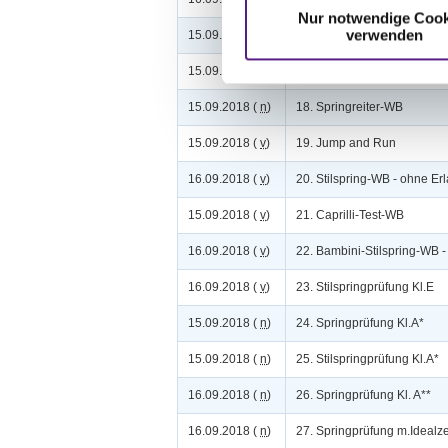
Nur notwendige Cook
verwenden
15.09.2018 (
v
)
16. Dressurreiterprüfung Kl
15.09.2018 (
v
)
17. Dressurprfg. Kl.L* - Tr.
15.09.2018 (
n
)
18. Springreiter-WB
15.09.2018 (
v
)
19. Jump and Run
16.09.2018 (
v
)
20. Stilspring-WB - ohne Erl
15.09.2018 (
v
)
21. Caprilli-Test-WB
16.09.2018 (
v
)
22. Bambini-Stilspring-WB -
16.09.2018 (
v
)
23. Stilspringprüfung Kl.E
15.09.2018 (
n
)
24. Springprüfung Kl.A*
15.09.2018 (
n
)
25. Stilspringprüfung Kl.A*
16.09.2018 (
n
)
26. Springprüfung Kl. A**
16.09.2018 (
n
)
27. Springprüfung m.Idealzei