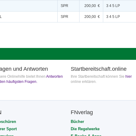
SPR
200,00 €
3 4 5 LP
.L
SPR
200,00 €
3 4 5 LP
agen und Antworten
Startbereitschaft.online
ere Onlinehilfe bietet Ihnen
Antworten
Ihre Startbereitschaft können Sie
hier
den häufigsten Fragen.
online erklären.
N
FNverlag
oschüren
Bücher
rer Sport
Die Regelwerke