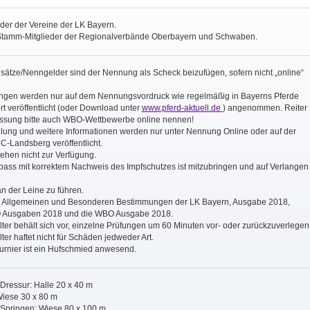
der der Vereine der LK Bayern.
tamm-Mitglieder der Regionalverbände Oberbayern und Schwaben.
sätze/Nenngelder sind der Nennung als Scheck beizufügen, sofern nicht „online“
gen werden nur auf dem Nennungsvordruck wie regelmäßig in Bayerns Pferde
t veröffentlicht (oder Download unter
www.pferd-aktuell.de
) angenommen. Reiter
ssung bitte auch WBO-Wettbewerbe online nennen!
eilung und weitere Informationen werden nur unter Nennung Online oder auf der
C-Landsberg veröffentlicht.
tehen nicht zur Verfügung.
pass mit korrektem Nachweis des Impfschutzes ist mitzubringen und auf Verlangen
n der Leine zu führen.
ie Allgemeinen und Besonderen Bestimmungen der LK Bayern, Ausgabe 2018,
O Ausgaben 2018 und die WBO Ausgabe 2018.
lter behält sich vor, einzelne Prüfungen um 60 Minuten vor- oder zurückzuverlegen
lter haftet nicht für Schäden jedweder Art.
Turnier ist ein Hufschmied anwesend.
Dressur: Halle 20 x 40 m
Wiese 30 x 80 m
 Springen: Wiese 80 x 100 m