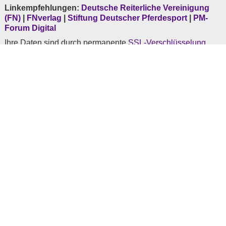
Linkempfehlungen:
Deutsche Reiterliche Vereinigung
(FN)
|
FNverlag
|
Stiftung Deutscher Pferdesport
|
PM-
Forum Digital
Ihre Daten sind durch permanente
SSL-Verschlüsselung
sicher.
* Mobilfunk evtl. abweichend
Hauptsponsoren der FN