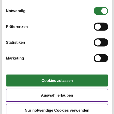
gesammelt haben.
Einwilligungsauswahl
Notwendig
Ergebnisse:
Zu den Ergebnissen auf www.fn-erfolgsdaten.de
Präferenzen
Statistiken
Prüfungen
Marketing
Datum
Prüfung
Disziplin
23.02.2019 (
1. Dressurreiterprüfung Kl.A
DRE
Cookies zulassen
v
)
Preisgeld
Auswahl erlauben
150,00 €
LKL/Art
5 6 LP
Nur notwendige Cookies verwenden