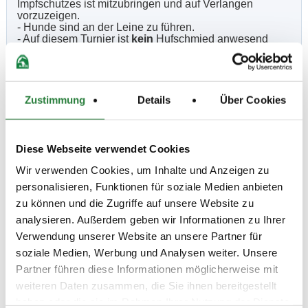
Impfschutzes ist mitzubringen und auf Verlangen
vorzuzeigen.
- Hunde sind an der Leine zu führen.
- Auf diesem Turnier ist
kein
Hufschmied anwesend
oder in Rufbereitschaft.
- Max. 2 Starts pro Pferd/Tag.
- Boxen stehen im begrenztem Umfang zur Verfügung,
Kosten 40,00€ pro Tag, bitte bei Frau Weiler unter
0981/465014 buchen.
Zustimmung
Details
Über Cookies
- Meldeschluss ist 90 Min. vor Beginn der Prüfung.
- Es gelten die Allgemeinen und Besonderen
Bestimmungen der LK Bayern Ausgabe 2019, sowie die
LPO Ausgabe 2018.
Diese Webseite verwendet Cookies
Wir verwenden Cookies, um Inhalte und Anzeigen zu
Beschaffenheit der Plätze:
personalisieren, Funktionen für soziale Medien anbieten
Reithalle: 25x80m (Prüfungsviereck 20x40m bzw.
zu können und die Zugriffe auf unsere Website zu
20x60m)
analysieren. Außerdem geben wir Informationen zu Ihrer
Vorbereitungshalle: 20x43m
Verwendung unserer Website an unsere Partner für
soziale Medien, Werbung und Analysen weiter. Unsere
Partner führen diese Informationen möglicherweise mit
Vorläufige Zeitenteilung:
weiteren Daten zusammen, die Sie ihnen bereitgestellt
Sa. vorm.: 1,2; nachm.: 3,4
haben oder die sie im Rahmen Ihrer Nutzung der Dienste