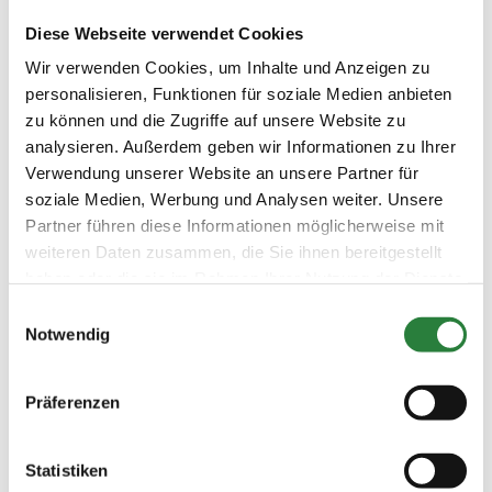
Preisgeld
Diese Webseite verwendet Cookies
200,00 €
Wir verwenden Cookies, um Inhalte und Anzeigen zu
LKL/Art
personalisieren, Funktionen für soziale Medien anbieten
1 2 3 4 5 LP
zu können und die Zugriffe auf unsere Website zu
10.03.2019 (
8. Springpferdeprüfung Kl.L
SPF
analysieren. Außerdem geben wir Informationen zu Ihrer
v
)
Verwendung unserer Website an unsere Partner für
Preisgeld
soziale Medien, Werbung und Analysen weiter. Unsere
200,00 €
Partner führen diese Informationen möglicherweise mit
LKL/Art
weiteren Daten zusammen, die Sie ihnen bereitgestellt
1 2 3 4 5 LP
haben oder die sie im Rahmen Ihrer Nutzung der Dienste
07.03.2019 (
9. Stilspringprüfung Kl.E
SPR
gesammelt haben.
Einwilligungsauswahl
v
)
Notwendig
Preisgeld
100,00 €
Präferenzen
LKL/Art
6 7 LP
08.03.2019 (
10. Springprüfung Kl.E
SPR
Statistiken
v
)