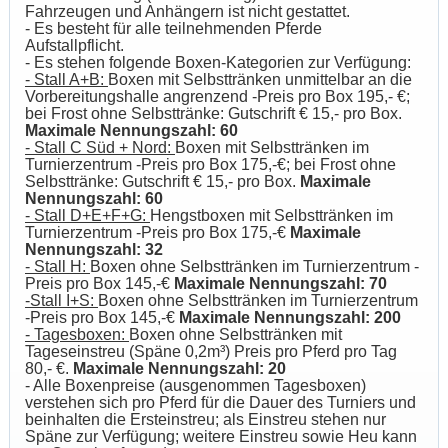
Fahrzeugen und Anhängern ist nicht gestattet.
- Es besteht für alle teilnehmenden Pferde
Aufstallpflicht.
- Es stehen folgende Boxen-Kategorien zur Verfügung:
- Stall A+B:
Boxen mit Selbsttränken unmittelbar an die
Vorbereitungshalle angrenzend -Preis pro Box 195,- €;
bei Frost ohne Selbsttränke: Gutschrift € 15,- pro Box.
Maximale Nennungszahl: 60
- Stall C Süd + Nord:
Boxen mit Selbsttränken im
Turnierzentrum -Preis pro Box 175,-€; bei Frost ohne
Selbsttränke: Gutschrift € 15,- pro Box.
Maximale
Nennungszahl: 60
- Stall D+E+F+G:
Hengstboxen mit Selbsttränken im
Turnierzentrum -Preis pro Box 175,-€
Maximale
Nennungszahl: 32
- Stall H:
Boxen ohne Selbsttränken im Turnierzentrum -
Preis pro Box 145,-€
Maximale Nennungszahl: 70
-Stall I+S:
Boxen ohne Selbsttränken im Turnierzentrum
-Preis pro Box 145,-€
Maximale Nennungszahl: 200
- Tagesboxen:
Boxen ohne Selbsttränken mit
Tageseinstreu (Späne 0,2m³) Preis pro Pferd pro Tag
80,- €.
Maximale Nennungszahl: 20
- Alle Boxenpreise (ausgenommen Tagesboxen)
verstehen sich pro Pferd für die Dauer des Turniers und
beinhalten die Ersteinstreu; als Einstreu stehen nur
Späne zur Verfügung; weitere Einstreu sowie Heu kann