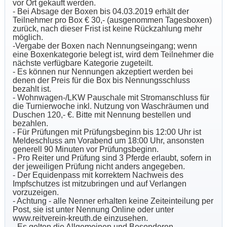
vor Ort gekauft werden.
- Bei Absage der Boxen bis 04.03.2019 erhält der
Teilnehmer pro Box € 30,- (ausgenommen Tagesboxen)
zurück, nach dieser Frist ist keine Rückzahlung mehr
möglich.
-Vergabe der Boxen nach Nennungseingang; wenn
eine Boxenkategorie belegt ist, wird dem Teilnehmer die
nächste verfügbare Kategorie zugeteilt.
- Es können nur Nennungen akzeptiert werden bei
denen der Preis für die Box bis Nennungsschluss
bezahlt ist.
- Wohnwagen-/LKW Pauschale mit Stromanschluss für
die Turnierwoche inkl. Nutzung von Waschräumen und
Duschen 120,- €. Bitte mit Nennung bestellen und
bezahlen.
- Für Prüfungen mit Prüfungsbeginn bis 12:00 Uhr ist
Meldeschluss am Vorabend um 18:00 Uhr, ansonsten
generell 90 Minuten vor Prüfungsbeginn.
- Pro Reiter und Prüfung sind 3 Pferde erlaubt, sofern in
der jeweiligen Prüfung nicht anders angegeben.
- Der Equidenpass mit korrektem Nachweis des
Impfschutzes ist mitzubringen und auf Verlangen
vorzuzeigen.
- Achtung - alle Nenner erhalten keine Zeiteinteilung per
Post, sie ist unter Nennung Online oder unter
www.reitverein-kreuth.de einzusehen.
- Es gelten die Allgemeinen und Besonderen