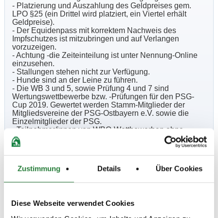
- Platzierung und Auszahlung des Geldpreises gem.
LPO §25 (ein Drittel wird platziert, ein Viertel erhält
Geldpreise).
- Der Equidenpass mit korrektem Nachweis des
Impfschutzes ist mitzubringen und auf Verlangen
vorzuzeigen.
- Achtung -die Zeiteinteilung ist unter Nennung-Online
einzusehen.
- Stallungen stehen nicht zur Verfügung.
- Hunde sind an der Leine zu führen.
- Die WB 3 und 5, sowie Prüfung 4 und 7 sind
Wertungswettbewerbe bzw. -Prüfungen für den PSG-
Cup 2019. Gewertet werden Stamm-Mitglieder der
Mitgliedsvereine der PSG-Ostbayern e.V. sowie die
Einzelmitglieder der PSG.
- Teilnehmer/innen von WBO-Wettbewerben ohne
Vereinsmitgliedschaft haben mit der Nennung
unaufgefordert den Abschluss einer Unfallversicherung
für den Reiter und einer Tierhaftpflichtversicherung für
das Pferd nachzuweisen.
Zustimmung
Details
Über Cookies
- Es gelten die Allgemeinen und Besonderen
Bestimmungen der LK Bayern Ausgabe 2019, sowie die
LPO Ausgabe 2018 und die WBO Ausgabe 2018.
- In Prfg./WB Nr. 3, 4, 5, 6, 7 ist je Teilnehmer/in ein
Diese Webseite verwendet Cookies
Pferd erlaubt, nur Stamm-Mitglieder des Veranstalters
sind mit zwei Pferden teilnahmeberechtigt.