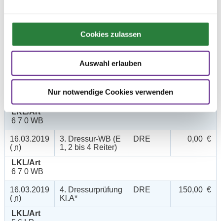
16.03.2019
1. Reiter-WB
SOS
0,00 €
Cookies zulassen
(
n
)
Schritt - Trab -
Galopp
LKL/Art
Auswahl erlauben
6 7 0 WB
16.03.2019
2. Springreiter-
SPR
0,00 €
Nur notwendige Cookies verwenden
(
v
)
WB
LKL/Art
6 7 0 WB
16.03.2019
3. Dressur-WB (E
DRE
0,00 €
(
n
)
1, 2 bis 4 Reiter)
LKL/Art
6 7 0 WB
16.03.2019
4. Dressurprüfung
DRE
150,00 €
(
n
)
Kl.A*
LKL/Art