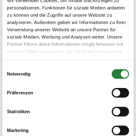
Wir verwenden Cookies, um Inhalte und Anzeigen zu
personalisieren, Funktionen für soziale Medien anbieten
Beschaffenheit der Plätze:
zu können und die Zugriffe auf unsere Website zu
Prüfungshalle: 20x60m
analysieren. Außerdem geben wir Informationen zu Ihrer
Vorbereitungsplatz: 13x33 m Halle oder 25x65m Sand
Verwendung unserer Website an unsere Partner für
soziale Medien, Werbung und Analysen weiter. Unsere
Partner führen diese Informationen möglicherweise mit
Vorläufige Zeitenteilung:
weiteren Daten zusammen, die Sie ihnen bereitgestellt
Sa. vorm.: 2,5,6,7; nachm.: 1,3,4
haben oder die sie im Rahmen Ihrer Nutzung der Dienste
gesammelt haben.
Einwilligungsauswahl
Notwendig
Ergebnisse:
Zu den Ergebnissen auf www.fn-erfolgsdaten.de
Präferenzen
Statistiken
Prüfungen
Marketing
Datum
Prüfung
Disziplin
Preisgeld