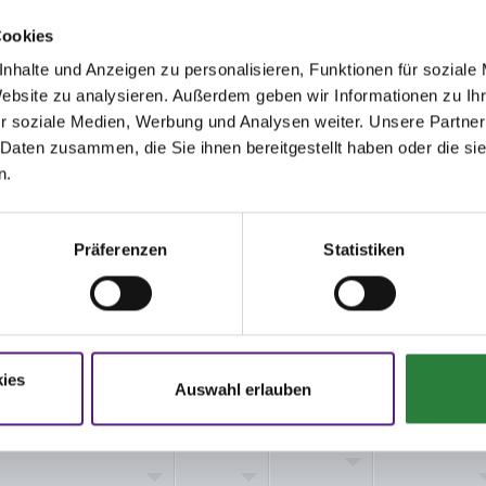
 26 x 66 m Halle
Cookies
20 x 40 m Halle und/oder
nhalte und Anzeigen zu personalisieren, Funktionen für soziale
Website zu analysieren. Außerdem geben wir Informationen zu I
erung: Abreiteplatz: 55 x 75 m Sand
r soziale Medien, Werbung und Analysen weiter. Unsere Partner
 Daten zusammen, die Sie ihnen bereitgestellt haben oder die s
n.
,6; nachm.: 4,7,10,12,14
,8; nachm.: 9,11,13,15
Präferenzen
Statistiken
issen auf www.fn-erfolgsdaten.de
ies
Auswahl erlauben
Disziplin
Preisgeld
LKL/Art