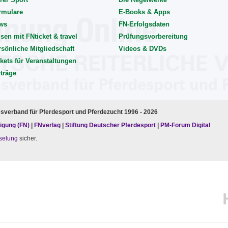
rmulare
E-Books & Apps
ws
FN-Erfolgsdaten
sen mit FNticket & travel
Prüfungsvorbereitung
rsönliche Mitgliedschaft
Videos & DVDs
kets für Veranstaltungen
rträge
esverband für Pferdesport und Pferdezucht 1996 - 2026
igung (FN)
|
FNverlag
|
Stiftung Deutscher Pferdesport
|
PM-Forum Digital
selung
sicher.