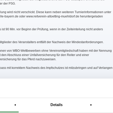
er der PSG.
eilung wird nicht verschickt. Diese kann neben weiteren Turnierinformationen unter
le-bayern.de oder www.reitverein-altoetting-muehldorf.de heruntergeladen
 ist 90 Min. vor Beginn der Prüfung, wenn in der Zeiteinteilung nicht anders
tglieder des Veranstalters entfällt der Nachweis der Mindestanforderungen.
innen von WBO-Wettbewerben ohne Vereinsmitgliedschaft haben mit der Nennung
 den Abschluss einer Unfallversicherung für den Reiter und einer
tversicherung für das Pferd nachzuweisen.
pass mit korrektem Nachweis des Impfschutzes ist mitzubringen und auf Verlangen
Turnier ist kein Hufschmied anwesend.
ie Allgemeinen und Besonderen Bestimmungen der LK Bayern Ausgabe 2019, sowi
abe 2018 und die WBO Ausgabe 2018.
und Auszahlung des Geldpreises gem. LPO §25 2 (ein Drittel wird platziert, ein
Details
 Geldpreise) Auszahlung zu 70% in allen Prüfungen.