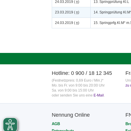
24.03.2019 (
n
)
13. Springprüfung Kl.L
23.03.2019 (
n
)
14. Springprüfung Kl.M
24.03.2019 (
n
)
15. Springprfg.Kl.M* m.
Hotline: 0 900 / 18 12 345
Fr
(Festnetzpreis: 0,69 Euro / Min.)*
Uns
Mo. bis Fr. von 9:00 bis 20:00 Uhr
zu 
Sa. von 9:00 bis 15:00 Uhr
oder senden Sie uns eine
E-Mail
.
Nennung Online
F
AGB
Br
Datenschutz
Fai