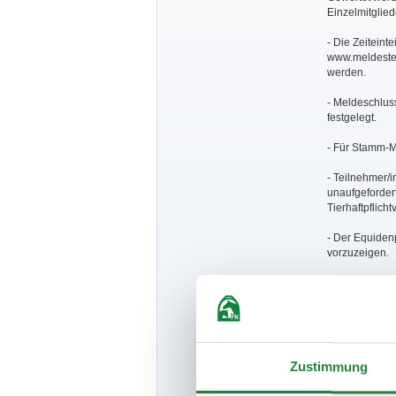
Einzelmitglied
- Die Zeiteint
www.meldestel
werden.
- Meldeschluss
festgelegt.
- Für Stamm-Mi
- Teilnehmer/
unaufgefordert
Tierhaftpflich
- Der Equiden
vorzuzeigen.
- Auf diesem 
- Es gelten d
die LPO Ausg
- Platzierung 
Zustimmung
Viertel erhält