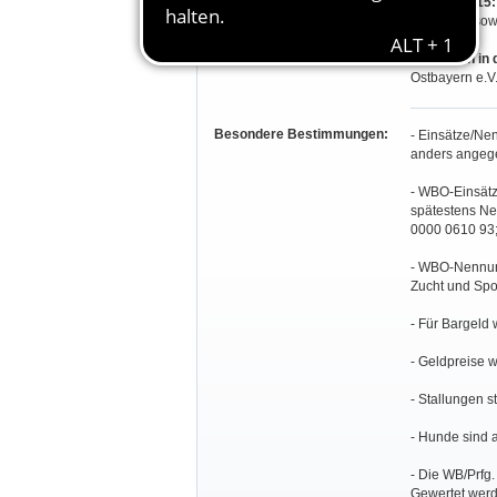
Prüfung 3-15
Ndb./Opf., so
Zusätzlich in
Ostbayern e.V.
Besondere Bestimmungen:
- Einsätze/Nen
anders angeg
- WBO-Einsätz
spätestens Ne
0000 0610 93;
- WBO-Nennun
Zucht und Spo
- Für Bargeld
- Geldpreise w
- Stallungen s
- Hunde sind a
- Die WB/Prfg
Gewertet werd