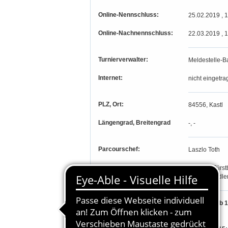
Online-Nennschluss:
25.02.2019 , 
Online-Nachnennschluss:
22.03.2019 , 
Turnierverwalter:
Meldestelle-B
Internet:
nicht eingetra
PLZ, Ort:
84556, Kastl
Längengrad, Breitengrad
-, -
Parcourschef:
Laszlo Toth
Richter:
Manfred Fürst
Margot Stadle
Teilnahmeberechtigung:
Wettbewerb 1
Gäste.