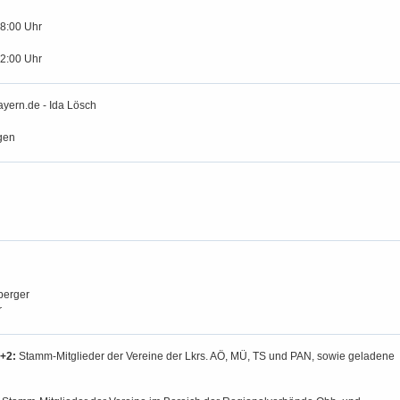
18:00 Uhr
12:00 Uhr
ayern.de - Ida Lösch
gen
berger
r
+2:
Stamm-Mitglieder der Vereine der Lkrs. AÖ, MÜ, TS und PAN, sowie geladene