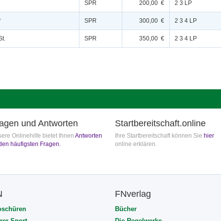
SPR
200,00 €
2 3 LP
*
SPR
300,00 €
2 3 4 LP
St.
SPR
350,00 €
2 3 4 LP
agen und Antworten
Startbereitschaft.online
ere Onlinehilfe bietet Ihnen
Antworten
Ihre Startbereitschaft können Sie
hier
den häufigsten Fragen.
online erklären.
N
FNverlag
oschüren
Bücher
rer Sport
Die Regelwerke