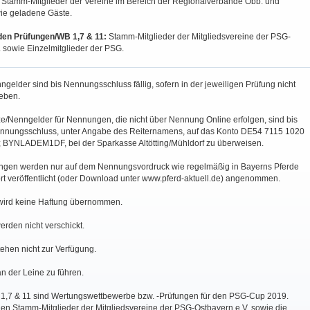
:
Stamm-Mitglieder der Vereine im Bereich der Regionalverbände Obb. und
wie geladene Gäste.
 den Prüfungen/WB 1,7 & 11:
Stamm-Mitglieder der Mitgliedsvereine der PSG-
 sowie Einzelmitglieder der PSG.
ngelder sind bis Nennungsschluss fällig, sofern in der jeweiligen Prüfung nicht
eben.
e/Nenngelder für Nennungen, die nicht über Nennung Online erfolgen, sind bis
nnungsschluss, unter Angabe des Reiternamens, auf das Konto DE54 7115 1020
 BYNLADEM1DF, bei der Sparkasse Altötting/Mühldorf zu überweisen.
gen werden nur auf dem Nennungsvordruck wie regelmäßig in Bayerns Pferde
rt veröffentlicht (oder Download unter www.pferd-aktuell.de) angenommen.
 wird keine Haftung übernommen.
erden nicht verschickt.
tehen nicht zur Verfügung.
n der Leine zu führen.
. 1,7 & 11 sind Wertungswettbewerbe bzw. -Prüfungen für den PSG-Cup 2019.
en Stamm-Mitglieder der Mitgliedsvereine der PSG-Ostbayern e.V. sowie die