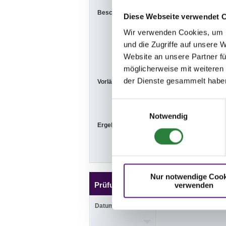
Beschaffenheit der Plätze:
Prüfungsplatz:
Diese Webseite verwendet 
Abreiteplatz: 
Wir verwenden Cookies, um I
und die Zugriffe auf unsere 
bei guter Witt
Website an unsere Partner fü
möglicherweise mit weiteren
der Dienste gesammelt habe
Vorläufige Zeitenteilung:
Sa. vorm.: 1,2
So. vorm.: 3,5
Einwilligungsauswahl
Notwendig
Ergebnisse:
Zu den Ergebn
Nur notwendige Cook
Prüfungen
verwenden
Datum
Prüfung