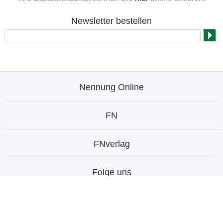
Newsletter bestellen
Nennung Online
FN
FNverlag
Folge uns
© Deutsche Reiterliche Vereinigung e.V. -
Bundesverband für Pferdesport und Pferdezucht 1996 -