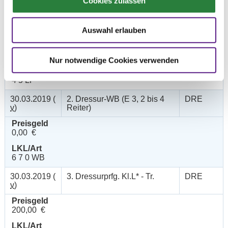
Cookies zulassen
30.03.2019 (
1. Dressurprüfung Kl.A**
DRE
Auswahl erlauben
v
)
Preisgeld
150,00 €
Nur notwendige Cookies verwenden
LKL/Art
4 5 LP
30.03.2019 (
2. Dressur-WB (E 3, 2 bis 4
DRE
v
)
Reiter)
Preisgeld
0,00 €
LKL/Art
6 7 0 WB
30.03.2019 (
3. Dressurprfg. Kl.L* - Tr.
DRE
v
)
Preisgeld
200,00 €
LKL/Art