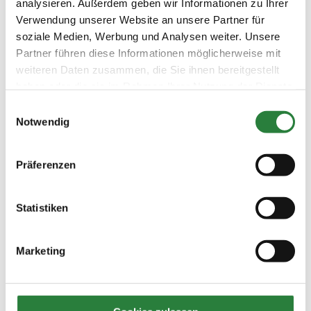
analysieren. Außerdem geben wir Informationen zu Ihrer
Verwendung unserer Website an unsere Partner für
Beschaffenheit der Plätze:
soziale Medien, Werbung und Analysen weiter. Unsere
Prüfungshalle: 30 x 60m, Abreitehalle: 20 x 40 m
Partner führen diese Informationen möglicherweise mit
weiteren Daten zusammen, die Sie ihnen bereitgestellt
haben oder die sie im Rahmen Ihrer Nutzung der Dienste
Vorläufige Zeitenteilung:
gesammelt haben.
Einwilligungsauswahl
Sa. vorm.: 1,2,3; nachm.: 4,5,6
Notwendig
Ergebnisse:
Präferenzen
Zu den Ergebnissen auf www.fn-erfolgsdaten.de
Statistiken
Marketing
Prüfungen
Datum
Prüfung
Disziplin