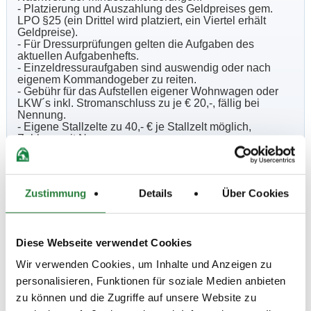
- Platzierung und Auszahlung des Geldpreises gem.
LPO §25 (ein Drittel wird platziert, ein Viertel erhält
Geldpreise).
- Für Dressurprüfungen gelten die Aufgaben des
aktuellen Aufgabenhefts.
- Einzeldressuraufgaben sind auswendig oder nach
eigenem Kommandogeber zu reiten.
- Gebühr für das Aufstellen eigener Wohnwagen oder
LKW´s inkl. Stromanschluss zu je € 20,-, fällig bei
Nennung.
- Eigene Stallzelte zu 40,- € je Stallzelt möglich,
Zahlung mit Nennung.
- Aufstallen von Pferden/Ponys auf Transportern zu 15,-
€ je Pferd/Pony möglich, Zahlung bei Nennung.
(Aufstallung auf Transportern nur nach Abnahme und
Genehmigung durch den LK-Beauftragten gem.
Zustimmung
Details
Über Cookies
Merkblatt der LK Bayern -Merkblatt - Pferdeaufstallung
auf Transportfahrzeugen bzw. Pferdehängern - möglich).
- Es gelten die Allgemeinen und Besonderen
Bestimmungen der LK Bayern Ausgabe 2019, sowie die
Diese Webseite verwendet Cookies
LPO Ausgabe 2018 und die WBO Ausgabe 2018.
Kreismeisterschaften des Kreisreiterverbandes
Wir verwenden Cookies, um Inhalte und Anzeigen zu
Coburg 2019:
Bestimmungen: siehe unter: www.coburg-krv.de
personalisieren, Funktionen für soziale Medien anbieten
1. Wertungsprüfung Dressur LK 4 Prüfung Nr. 3
zu können und die Zugriffe auf unsere Website zu
1. Wertungsprüfung Dressur LK 3 Prüfung Nr. 6