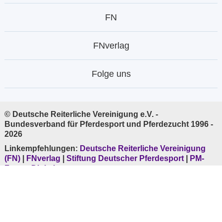
FN
FNverlag
Folge uns
© Deutsche Reiterliche Vereinigung e.V. -
Bundesverband für Pferdesport und Pferdezucht 1996 -
2026
Linkempfehlungen:
Deutsche Reiterliche Vereinigung
(FN)
|
FNverlag
|
Stiftung Deutscher Pferdesport
|
PM-
Forum Digital
Ihre Daten sind durch permanente
SSL-Verschlüsselung
sicher.
* Mobilfunk evtl. abweichend