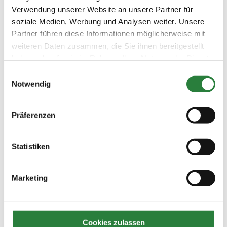
Sa. vorm.: 1,3,4,5; nachm.: 2,6,7,8
Verwendung unserer Website an unsere Partner für
soziale Medien, Werbung und Analysen weiter. Unsere
Partner führen diese Informationen möglicherweise mit
Ergebnisse:
weiteren Daten zusammen, die Sie ihnen bereitgestellt
Zu den Ergebnissen auf www.fn-erfolgsdaten.de
haben oder die sie im Rahmen Ihrer Nutzung der Dienste
gesammelt haben.
Einwilligungsauswahl
Notwendig
Prüfungen
Präferenzen
Datum
Prüfung
Disziplin
Preisgeld
Statistiken
1. Reiter-WB Schritt -
SOS
0,00 €
Marketing
Trab - Galopp
LKL/Art
6 7 0 WB
Cookies zulassen