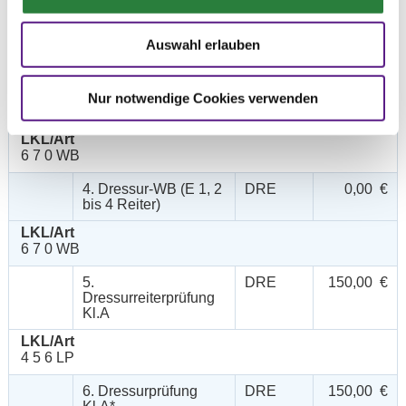
2. Dressurreiter-WB
DRE
0,00 €
(RE 2)
Auswahl erlauben
LKL/Art
6 7 0 WB
3. Dressur-WB (E 4, 2
DRE
0,00 €
Nur notwendige Cookies verwenden
bis 4 Reiter)
LKL/Art
6 7 0 WB
4. Dressur-WB (E 1, 2
DRE
0,00 €
bis 4 Reiter)
LKL/Art
6 7 0 WB
5.
DRE
150,00 €
Dressurreiterprüfung
Kl.A
LKL/Art
4 5 6 LP
6. Dressurprüfung
DRE
150,00 €