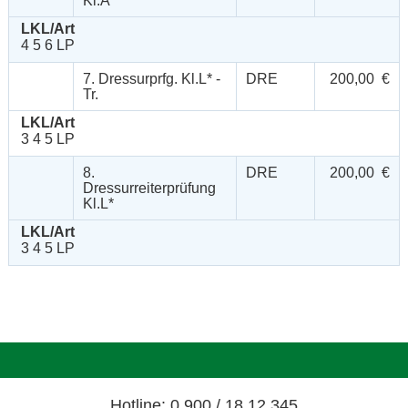
Kl.A*
LKL/Art
4 5 6 LP
7. Dressurprfg. Kl.L* -
DRE
200,00 €
Tr.
LKL/Art
3 4 5 LP
8.
DRE
200,00 €
Dressurreiterprüfung
Kl.L*
LKL/Art
3 4 5 LP
Hotline: 0 900 / 18 12 345