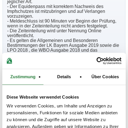
jeglicher Art.
- Der Equidenpass mit korrektem Nachweis des
Impfschutzes ist mitzubringen und auf Verlangen
vorzuzeigen.
- Meldeschluss ist 90 Minuten vor Beginn der Prüfung,
wenn in der Zeiteinteilung nicht anders festgelegt.
- Die Zeiteinteilung wird unter Nennung Online
veröffentlicht.
- Es gelten die Allgemeinen und Besonderen
Bestimmungen der LK Bayern Ausgabe 2019 sowie die
LPO 2018 , die WBO Ausgabe 2018 und das
Aufgabenheft 2018.
- Platzierung und Auszahlung des Geldpreises gem.
LPO §25.2 (Auszahlung 50%).
- Auf diesem Turnier ist kein Hufschmied anwesend,
jedoch in Rufbereitschaft.
Zustimmung
Details
Über Cookies
Beschaffenheit der Plätze:
Prüfungsplatz Dressur: Sand 20m x 40m
Diese Webseite verwendet Cookies
Wir verwenden Cookies, um Inhalte und Anzeigen zu
Abreiteplatz: Sand 40m x 60m, evtl. Wiese 25m x35m
personalisieren, Funktionen für soziale Medien anbieten
zu können und die Zugriffe auf unsere Website zu
Vorläufige Zeitenteilung:
analysieren. Außerdem geben wir Informationen zu Ihrer