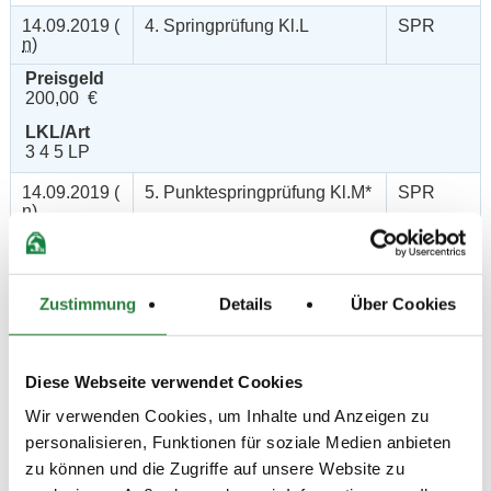
14.09.2019 (
4. Springprüfung Kl.L
SPR
n
)
Preisgeld
200,00 €
LKL/Art
3 4 5 LP
14.09.2019 (
5. Punktespringprüfung Kl.M*
SPR
n
)
Preisgeld
300,00 €
LKL/Art
Zustimmung
Details
Über Cookies
3 4 LP
14.09.2019 (
6. Springprüfung Kl.M*
SPR
n
)
Diese Webseite verwendet Cookies
Preisgeld
Wir verwenden Cookies, um Inhalte und Anzeigen zu
300,00 €
personalisieren, Funktionen für soziale Medien anbieten
LKL/Art
zu können und die Zugriffe auf unsere Website zu
2 3 4 LP