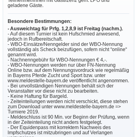
Teilnehmer/innen mit Gastlizenz gem. LPO und
geladene Gäste.
Besondere Bestimmungen:
- Ausweichtag für Prfg.
1,2,8,9 ist Freitag (nachm.).
- Auf diesem Turnier ist kein Hufschmied anwesend,
jedoch in Rufbereitschaft.
-
WBO-Einsätze/Nenngelder sind der WBO-Nennung
vollständig als Scheck beizufügen, sofern nicht “online“
genannt wird.
- Nachnenngebühr für WBO-Nennungen € 4,-.
- WBO-Nennungen werden nur über FN-Nennung
Online bzw. auf dem Nennungsvordruck wie regelmäßig
in Bayerns Pferde Zucht und Sport bzw. unter
www.meldestelle-bayern.de veröffentlicht angenommen.
- Bei unvollständigen Nennungen behält sich der
Veranstalter vor diese nicht zu bearbeiten.
- Keine Haftung für Bargeld.
- Zeiteinteilungen werden nicht verschickt, diese stehen
zum Download unter www.meldestelle-bayern.de =>
Turniere 2019.
- Meldeschluss ist 90 Min. vor Beginn der Prüfung, wenn
in der Zeiteinteilung nicht anders festgelegt.
- Der Equidenpass mit korrektem Nachweis des
lmpfschutzes ist mitzubringen und auf Verlangen