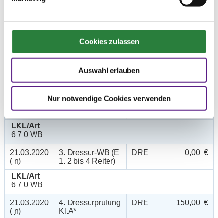
Datum
Prüfung
Disziplin
Preisgeld
Cookies zulassen
21.03.2020
1. Reiter-WB
SOS
0,00 €
(
n
)
Schritt - Trab -
Galopp
Auswahl erlauben
LKL/Art
6 7 0 WB
Nur notwendige Cookies verwenden
21.03.2020
2. Springreiter-
SPR
0,00 €
(
v
)
WB
LKL/Art
6 7 0 WB
21.03.2020
3. Dressur-WB (E
DRE
0,00 €
(
n
)
1, 2 bis 4 Reiter)
LKL/Art
6 7 0 WB
21.03.2020
4. Dressurprüfung
DRE
150,00 €
(
n
)
Kl.A*