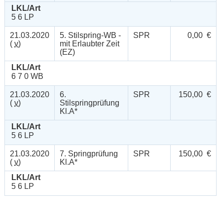
LKL/Art
5 6 LP
21.03.2020
5. Stilspring-WB -
SPR
0,00 €
(
v
)
mit Erlaubter Zeit
(EZ)
LKL/Art
6 7 0 WB
21.03.2020
6.
SPR
150,00 €
(
v
)
Stilspringprüfung
Kl.A*
LKL/Art
5 6 LP
21.03.2020
7. Springprüfung
SPR
150,00 €
(
v
)
Kl.A*
LKL/Art
5 6 LP