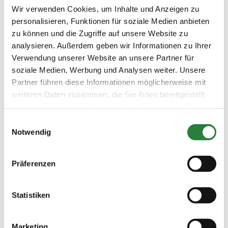
zwei Pferden teilnahmeberechtigt, sofern nicht anders in
Wir verwenden Cookies, um Inhalte und Anzeigen zu
der jeweiligen Prfg./WB angegeben ist.
personalisieren, Funktionen für soziale Medien anbieten
zu können und die Zugriffe auf unsere Website zu
Beschaffenheit der Plätze:
analysieren. Außerdem geben wir Informationen zu Ihrer
Prüfungshalle: 20x60 m
Verwendung unserer Website an unsere Partner für
Vorbereitungsplatz: 13x33 m Halle oder 25x65 m Sand
soziale Medien, Werbung und Analysen weiter. Unsere
Partner führen diese Informationen möglicherweise mit
Vorläufige Zeitenteilung:
weiteren Daten zusammen, die Sie ihnen bereitgestellt
Sa. vorm.: 2,5,6,7; nachm.: 1,3,4
haben oder die sie im Rahmen Ihrer Nutzung der Dienste
gesammelt haben.
Einwilligungsauswahl
Notwendig
Ergebnisse:
Zu den Ergebnissen auf www.fn-erfolgsdaten.de
Präferenzen
Statistiken
Prüfungen
Marketing