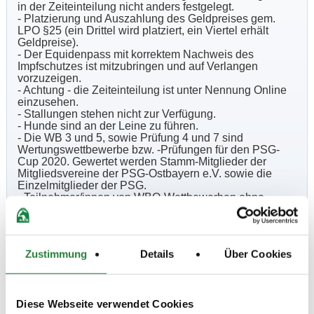
in der Zeiteinteilung nicht anders festgelegt.
- Platzierung und Auszahlung des Geldpreises gem.
LPO §25 (ein Drittel wird platziert, ein Viertel erhält
Geldpreise).
- Der Equidenpass mit korrektem Nachweis des
Impfschutzes ist mitzubringen und auf Verlangen
vorzuzeigen.
- Achtung - die Zeiteinteilung ist unter Nennung Online
einzusehen.
- Stallungen stehen nicht zur Verfügung.
- Hunde sind an der Leine zu führen.
- Die WB 3 und 5, sowie Prüfung 4 und 7 sind
Wertungswettbewerbe bzw. -Prüfungen für den PSG-
Cup 2020. Gewertet werden Stamm-Mitglieder der
Mitgliedsvereine der PSG-Ostbayern e.V. sowie die
Einzelmitglieder der PSG.
- Teilnehmer/innen von WBO-Wettbewerben ohne
Vereinsmitgliedschaft haben mit der Nennung
unaufgefordert den Abschluss einer Unfallversicherung
für den Reiter und einer Tierhaftpflichtversicherung für
das Pferd nachzuweisen.
Zustimmung
Details
Über Cookies
- Es gelten die Allgemeinen und Besonderen
Bestimmungen der LK Bayern Ausgabe 2020, sowie die
LPO Ausgabe 2018 und die WBO Ausgabe 2018.
- Für Prfg./WB Nr. 3, 4, 5, 6, 7 je Teilnehmer/in ein Pferd
Diese Webseite verwendet Cookies
erlaubt, Stamm-Mitglieder des Veranstalters sind mit