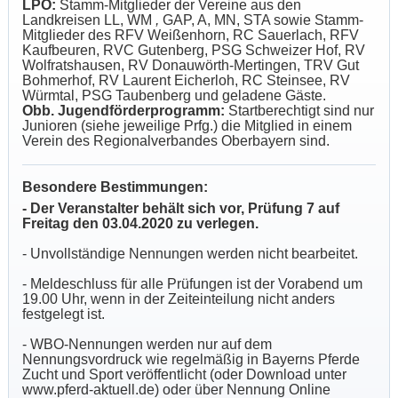
LPO:
Stamm-Mitglieder der Vereine aus den
Landkreisen LL, WM
,
GAP, A, MN, STA sowie Stamm-
Mitglieder des RFV Weißenhorn, RC Sauerlach, RFV
Kaufbeuren, RVC Gutenberg, PSG Schweizer Hof, RV
Wolfratshausen, RV Donauwörth-Mertingen, TRV Gut
Bohmerhof, RV Laurent Eicherloh, RC Steinsee, RV
Würmtal, PSG Taubenberg und geladene Gäste.
Obb. Jugendförderprogramm:
Startberechtigt sind nur
Junioren (siehe jeweilige Prfg.) die Mitglied in einem
Verein des Regionalverbandes Oberbayern sind.
Besondere Bestimmungen:
- Der Veranstalter behält sich vor, Prüfung 7 auf
Freitag den 03.04.2020 zu verlegen.
- Unvollständige Nennungen werden nicht bearbeitet.
- Meldeschluss für alle Prüfungen ist der Vorabend um
19.00 Uhr, wenn in der Zeiteinteilung nicht anders
festgelegt ist.
- WBO-Nennungen werden nur auf dem
Nennungsvordruck wie regelmäßig in Bayerns Pferde
Zucht und Sport veröffentlicht (oder Download unter
www.pferd-aktuell.de) oder über Nennung Online