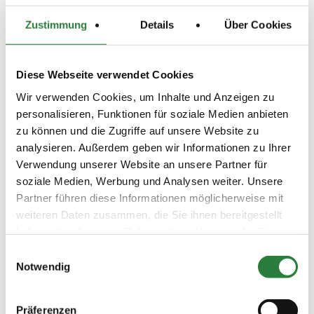
(
v
)
Zustimmung
Details
Über Cookies
Preisgeld
0,00 €
LKL/Art
Diese Webseite verwendet Cookies
6 7 0 WB
Wir verwenden Cookies, um Inhalte und Anzeigen zu
05.04.2020
3. Stilspringprüfung Kl.E
SPR
personalisieren, Funktionen für soziale Medien anbieten
(
v
)
zu können und die Zugriffe auf unsere Website zu
Preisgeld
analysieren. Außerdem geben wir Informationen zu Ihrer
100,00 €
Verwendung unserer Website an unsere Partner für
LKL/Art
soziale Medien, Werbung und Analysen weiter. Unsere
6 7 LP
Partner führen diese Informationen möglicherweise mit
04.04.2020
4. Dressur-WB (E 4, 2 bis 4
DRE
weiteren Daten zusammen, die Sie ihnen bereitgestellt
(
v
)
Reiter)
haben oder die sie im Rahmen Ihrer Nutzung der Dienste
Preisgeld
gesammelt haben.
Einwilligungsauswahl
0,00 €
Notwendig
LKL/Art
6 7 0 WB
Präferenzen