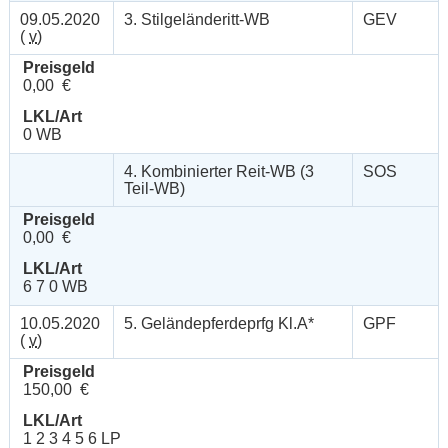
09.05.2020
3. Stilgeländeritt-WB
GEV
(
v
)
Preisgeld
0,00 €
LKL/Art
0 WB
4. Kombinierter Reit-WB (3
SOS
Teil-WB)
Preisgeld
0,00 €
LKL/Art
6 7 0 WB
10.05.2020
5. Geländepferdeprfg Kl.A*
GPF
(
v
)
Preisgeld
150,00 €
LKL/Art
1 2 3 4 5 6 LP