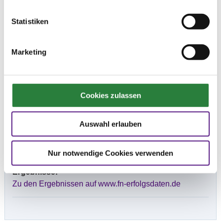
festgelegt.
Statistiken
Beschaffenheit der Plätze:
Halle 20x60 m
Außenplatz (Sand) 20x60 m
Marketing
Außenplatz (Sandplatz) 75x75 m
Geländestrecke und Abreiteplatz Gelände: Rasen
Cookies zulassen
Vorläufige Zeitenteilung:
Auswahl erlauben
Sa. vorm.: 1,2,3; nachm.: 7,10
So. vorm.: 5,6; nachm.: 8,9
Nur notwendige Cookies verwenden
Ergebnisse:
Zu den Ergebnissen auf www.fn-erfolgsdaten.de