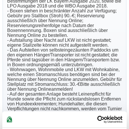
Bestimmungen der LK Bayern Ausgabe 2020, sowie die
LPO Ausgabe 2018 und die WBO Ausgabe 2018.
- Boxen stehen in beschränkter Anzahl zur Verfügung;
Gebühr pro Stallbox (Stroh) 90.-€; Reservierung
ausschließlich über Nennung Online;
Reservierungsreihenfolge nach Datum der
Boxennennnung. Boxen sind ausschließlich über
Nennung Online zu bestellen.
- Aufstallung über Nacht auf LKW ist nicht gestattet;
eigene Stallzelte können nicht aufgestellt werden.
- Das Aufstellen von selbsteingezäunten Paddocks um
den eigenen Hänger/Transporter ist nicht gestattet; die
Pferde sind tagsüber in den Hängern/Transportern bzw.
in Boxen ordnungsgemäß unterzubringen.
- Wohnwagen, Wohnmobile und LKW mit Wohnkabine,
welche einen Stromanschluss benötigen sind bei der
Nennung über Nennung Online anzumelden. Gebühr für
Stellplatz mit Stromanschluss: 30.-€Bitte ausschließlich
über Nennung Onlineanmelden!
- Auf der gesamten Anlage besteht Leinenpflicht für
Hunde sowie die Pflicht zum rückstandslosen Entfernen
von Hundeexkrementen; Hundehalter, die diesen
Verpflichtungen nicht nachkommen, werden vom Turnier
ausgeschlossen und erhalten einen Platzverweis.
- Der Veranstalter übernimmt keine Haftung für Unfälle,
Sach- und Vermögensschäden, die Teilnehmern,
Reitern und Zuschauern, sowie Pferdepflegern und