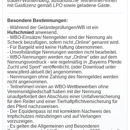
Baden-Württemberg, ausländische Teilnehmer/-innen
mit Gastlizenz gemäß LPO sowie geladene Gäste.
Besondere Bestimmungen:
- Während der Geländeprüfungen/WB ist ein
Hufschmied
anwesend.
- WBO-Einsätze/ Nenngelder sind der Nennung als
Scheck beizufügen, sofern nicht „Online“ genannt wird.
- Für Bargeld wird keine Haftung übernommen.
- Unvollständige Nennungen werden nicht bearbeitet.
- WBO-Nennungen werden nur „Online“ oder auf dem
Nennungsvordruck - wie regelmäßig in „Bayerns Pferde
Zucht und Sport“ veröffentlicht, (oder Download unter
www.pferd-aktuell.de) angenommen.
- Nennnungen ohne Zahlung des Nenngeldes werden
nicht angenommen.
- Teilnehmer/-innen an WBO-Wettbewerben ohne
Vereinsmitgliedschaft haben mit der Nennung
unaufgefordert den Abschluss einer Unfallversicherung
für den Reiter und einer Tierhaftpflichtversicherung für
des Pferd nachzuweisen.
- Der Equidenpass ist mit korrektem Nachweis des
Impfschutzes mitzubringen und auf Verlangen
vorzuzeigen.
- Es gelten die Allgemeinen und Besonderen