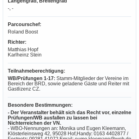
Längengrad, Breitengrad
-, -
Parcourschef:
Roland Boost
Richter:
Matthias Hopf
Karlheinz Stein
Teilnahmeberechtigung:
WB/Prüfungen 1-17:
Stamm-Mitglieder der Vereine im
Bereich der BRD, sowie geladene Gäste und Reiter mit
Gastlizenz CZ.
Besondere Bestimmungen:
- Der Veranstalter behält sich das Recht vor, einzelne
Prüfungen/WB ausfallen zu lassen bei
Nichterreichen der VN.
- WBO-Nennungen an: Monika und Eugen Kleemann,
Klösterleinsweg 42, 95028 Hof,Handy: 0163 4402877 /
Festnetz: 09281 41072 Email:
eumo.kleemann@web.de