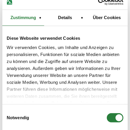
4 5 6 LP
09.05.2020
4. Springpferdeprüfung Kl.A*
SPF
Zustimmung
Details
Über Cookies
(
v
)
Preisgeld
150,00 €
Diese Webseite verwendet Cookies
LKL/Art
Wir verwenden Cookies, um Inhalte und Anzeigen zu
1 2 3 4 5 6 LP
personalisieren, Funktionen für soziale Medien anbieten
09.05.2020
5. Springprüfung Kl. A**
SPR
zu können und die Zugriffe auf unsere Website zu
(
n
)
analysieren. Außerdem geben wir Informationen zu Ihrer
Preisgeld
Verwendung unserer Website an unsere Partner für
150,00 €
soziale Medien, Werbung und Analysen weiter. Unsere
LKL/Art
Partner führen diese Informationen möglicherweise mit
3 4 5 LP
weiteren Daten zusammen, die Sie ihnen bereitgestellt
haben oder die sie im Rahmen Ihrer Nutzung der Dienste
09.05.2020
6. Dressur-WB (E 1, 2 bis 4
DRE
(
n
)
Reiter)
gesammelt haben.
Einwilligungsauswahl
Notwendig
Preisgeld
0,00 €