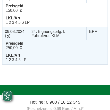
Preisgeld
150,00 €
LKL/Art
1 2 3 4 5 6 LP
09.08.2024
34. Eignungsprfg. f.
EPF
(
v
)
Fahrpferde Kl.M
Preisgeld
250,00 €
LKL/Art
1 2 3 4 5 LP
Hotline: 0 900 / 18 12 345
(Festnetzpreis: 0,69 Euro / Min.)*