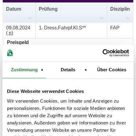
Datum
Prüfung
Disziplin
09.08.2024
1. Dress.Fahrpf.Kl.S**
FAP
(
n
)
Preisgeld
650,00 €
LKL/Art
1 2 3 LP
Zustimmung
Details
Über Cookies
10.08.2024
2. Geländefahren für
FAP
(
n
)
Preisgeld
Diese Webseite verwendet Cookies
850,00 €
Wir verwenden Cookies, um Inhalte und Anzeigen zu
LKL/Art
personalisieren, Funktionen für soziale Medien anbieten
1 2 3 LP
zu können und die Zugriffe auf unsere Website zu
11.08.2024
3. Kegelfahren
FAP
analysieren. Außerdem geben wir Informationen zu Ihrer
(
n
)
Verwendung unserer Website an unsere Partner für
Preisgeld