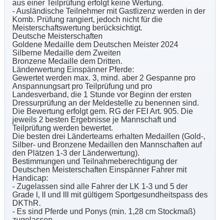
aus einer Teilprüfung erfolgt keine Wertung.
- Ausländische Teilnehmer mit Gastlizenz werden in der
Komb. Prüfung rangiert, jedoch nicht für die
Meisterschaftswertung berücksichtigt.
Deutsche Meisterschaften
Goldene Medaille dem Deutschen Meister 2024
Silberne Medaille dem Zweiten
Bronzene Medaille dem Dritten.
Länderwertung Einspänner Pferde:
Gewertet werden max. 3, mind. aber 2 Gespanne pro
Anspannungsart pro Teilprüfung und pro
Landesverband, die 1 Stunde vor Beginn der ersten
Dressurprüfung an der Meldestelle zu benennen sind.
Die Bewertung erfolgt gem. RG der FEI Art. 905. Die
jeweils 2 besten Ergebnisse je Mannschaft und
Teilprüfung werden bewertet.
Die besten drei Länderteams erhalten Medaillen (Gold-,
Silber- und Bronzene Medaillen den Mannschaften auf
den Plätzen 1-3 der Länderwertung).
Bestimmungen und Teilnahmeberechtigung der
Deutschen Meisterschaften Einspänner Fahrer mit
Handicap:
- Zugelassen sind alle Fahrer der LK 1-3 und 5 der
Grade I, II und III mit gültigem Sportgesundheitspass des
DKThR.
- Es sind Pferde und Ponys (min. 1,28 cm Stockmaß)
zugelassen.