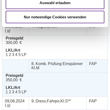
Preisgeld
Auswahl erlauben
350,00 €
LKL/Art
Nur notwendige Cookies verwenden
1 2 3 4 5 LP
11.08.2024
7. Kegelfahren
FAP
(
v
)
Preisgeld
300,00 €
LKL/Art
1 2 3 4 5 LP
8. Komb. Prüfung Einspänner
FAP
Kl.M
Preisgeld
350,00 €
LKL/Art
1 2 3 4 5 LP
09.08.2024
9. Dress.Fahrpo.Kl.S**
FAP
(
v
)