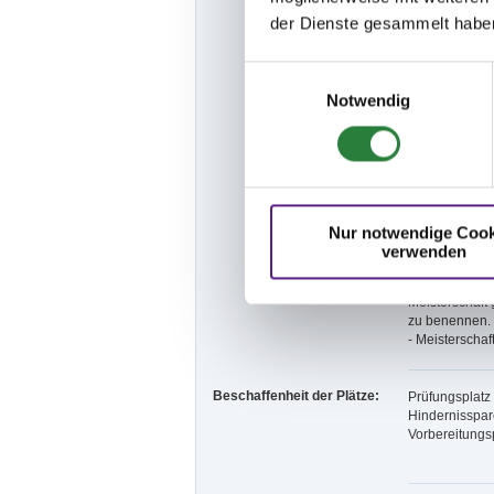
zu benennen.
der Dienste gesammelt habe
- Einzelnennu
Einwilligungsauswahl
- Bei Ausschei
- Meisterschaf
Notwendig
- Als Meisters
- Die Meister
Bestimmungen 
- Gewertet we
- Im Rahmen d
Ein- und Zwei
- Einzelnennu
Nur notwendige Cook
Zweispänner),
verwenden
- Bei Ausschei
- Sofern ein F
Meisterschaft 
zu benennen.
- Meisterschaf
Beschaffenheit der Plätze:
Prüfungsplatz
Hindernisspar
Vorbereitungs