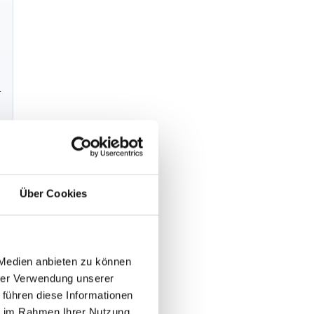
.
g
Über Cookies
 Medien anbieten zu können
hrer Verwendung unserer
 führen diese Informationen
g
ie im Rahmen Ihrer Nutzung