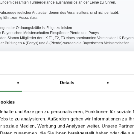
auf dem gesamten Turniergelände ausnahmslos an der Leine zu führen.
 Fahrzeuge jeglicher Art, außer denen des Veranstalters, sind nicht erlaubt.
g führt zum Ausschluss.
gen der Ordnungskräfte ist Folge zu leisten.
Bayerischen Meisterschaften Einspänner Pferde und Ponys:
rden Stamm-Mitglieder der LK F1, F2, F3 eines anerkannten Vereins der LK Bayern
er Prüfungen 4 (Ponys) und 8 (Pferde) werden die Bayerischen Meisterschaften
e Gespanne müssen in den Prüfungen 1,2,3 (Ponys) und 5,6,7 (Pferde) genannt
 werden.
er sind max. 2 Gespanne teilnahmebrechtigt.
den aus einer Teilprüfung entfällt die Wertung in der Meisterschaft.
ahrer mit zwei Gespannen an den Start geht, ist in allen Teilprüfungen das für die
geltende Gespann als erstes zu fahren und bis Meldeschluss der ersten Teilprüfun
Details
tsprüfungen werden nicht geteilt.
Schwäbischen Meisterschaften Einspänner Pferde:
Cookies
rden Stamm-Mitglieder der Vereine im Bereich des Regionalverbandes Schwaben.
chaftswertung erfolgt für jeden Fahrer/in für ma. 1 Gespann.
nhalte und Anzeigen zu personalisieren, Funktionen für soziale
Website zu analysieren. Außerdem geben wir Informationen zu I
er sind max. 2 Gespanne teilnahmebrechtigt.
ahrer mit zwei Gespannen an den Start geht, ist in allen Teilprüfungen das für die
r soziale Medien, Werbung und Analysen weiter. Unsere Partner
geltende Gespann als erstes zu fahren und bis Meldeschluss der ersten Teilprüfun
 Daten zusammen, die Sie ihnen bereitgestellt haben oder die s