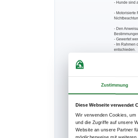
- Hunde sind 
- Motorisierte
Nichtbeachtun
- Den Anweisun
Bestimmungen 
- Gewertet we
- Im Rahmen d
entschieden.
- Teilnehmend
und gestartet
- Je Teilnehm
- Bei Ausschei
- Sofern ein F
Meisterschaft 
Zustimmung
zu benennen.
- Meisterschaf
Bestimmungen 
Diese Webseite verwendet 
- Gewertet we
- Die Meisters
Wir verwenden Cookies, um I
und die Zugriffe auf unsere 
- Je Teilnehm
- Sofern ein F
Website an unsere Partner fü
Meisterschaft 
möglicherweise mit weiteren