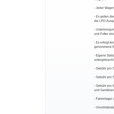
- Jeder Wagen
- Es gelten d
die LPO-Ausg
- Unterbringun
und Futter si
- Es erfolgt k
genommene B
- Eigene Stal
untergebracht
- Gebühr pro S
- Gebühr pro S
- Gebühr pro 
und Sanitäran
- Fahrerlager
- Unvollständ