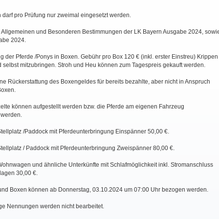
 darf pro Prüfung nur zweimal eingesetzt werden.
ie Allgemeinen und Besonderen Bestimmungen der LK Bayern Ausgabe 2024, sowi
abe 2024.
g der Pferde /Ponys in Boxen. Gebühr pro Box 120 € (inkl. erster Einstreu) Krippen
nd selbst mitzubringen. Stroh und Heu können zum Tagespreis gekauft werden.
eine Rückerstattung des Boxengeldes für bereits bezahlte, aber nicht in Anspruch
oxen.
lzelte können aufgestellt werden bzw. die Pferde am eigenen Fahrzeug
 werden.
tellplatz /Paddock mit Pferdeunterbringung Einspänner 50,00 €.
tellplatz / Paddock mit Pferdeunterbringung Zweispänner 80,00 €.
Wohnwagen und ähnliche Unterkünfte mit Schlafmöglichkeit inkl. Stromanschluss
lagen 30,00 €.
 und Boxen können ab Donnerstag, 03.10.2024 um 07:00 Uhr bezogen werden.
ige Nennungen werden nicht bearbeitet.