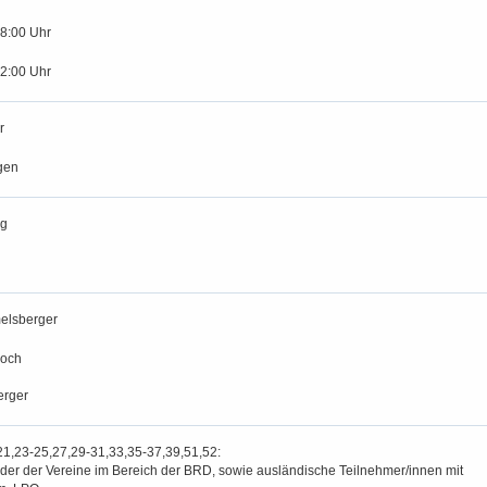
18:00 Uhr
12:00 Uhr
r
gen
ng
elsberger
hoch
erger
21,23-25,27,29-31,33,35-37,39,51,52:
der der Vereine im Bereich der BRD, sowie ausländische Teilnehmer/innen mit