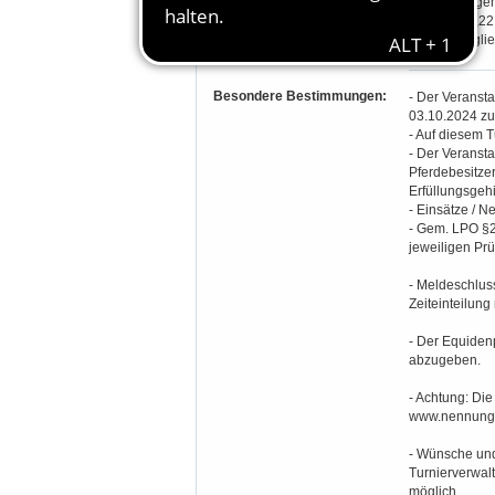
Gastlizenz ge
Prüfung 20,22
Stamm-Mitglie
Besondere Bestimmungen:
- Der Veransta
03.10.2024 zu
- Auf diesem 
- Der Veransta
Pferdebesitzer
Erfüllungsgehi
- Einsätze / N
- Gem. LPO §25
jeweiligen Pr
- Meldeschluss
Zeiteinteilung 
- Der Equidenp
abzugeben.
- Achtung: Die
www.nennung-
- Wünsche und
Turnierverwalt
möglich.