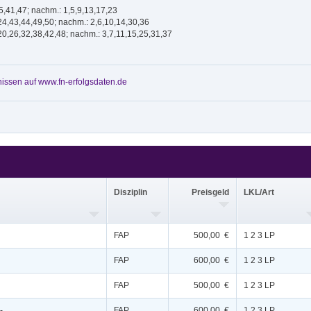
35,41,47; nachm.: 1,5,9,13,17,23
24,43,44,49,50; nachm.: 2,6,10,14,30,36
20,26,32,38,42,48; nachm.: 3,7,11,15,25,31,37
issen auf www.fn-erfolgsdaten.de
Disziplin
Preisgeld
LKL/Art
FAP
500,00 €
1 2 3 LP
FAP
600,00 €
1 2 3 LP
FAP
500,00 €
1 2 3 LP
-
FAP
600,00 €
1 2 3 LP