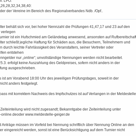
m. LPO.
,26,28,32,34,38,40:
der der Vereine im Bereich des Regionalverbandes Ndb. /Opf..
lter behält sich vor, bei hoher Nennzahl die Prüfungen 41,47,17 und 23 auf den
 verlegen
Turnier ist ein Hufschmied am Geländetag anwesend, ansonsten auf Rufbereitschaf
lter schließt jegliche Haftung für Schäden aus, die Besuchern, Teilnehmern und
n durch leichte Fahrlässigkeit des Veranstalters, seiner Vertreter oder
lfen entstehen
enngelder nur „online“; unvollständige Nennungen werden nicht bearbeitet.
.3. erfolgt keine Auszahlung des Geldpreises, sofern nicht anders in der
üfung ausgeschrieben.
 ist am Vorabend 18:00 Uhr des jeweiligen Prüfungstages, soweit in der
nicht anders festgelegt.
ass mit korrektem Nachweis des Impfschutzes ist auf Verlangen in der Meldestelle
 Zeiteinteilung wird nicht zugesandt; Bekanntgabe der Zeiteinteilung unter
online.deoder www.meldestelle-geiger.de
 Anträge müssen im Vorfeld bei Nennung schriftlich über Nennung Online an den
er eingereicht werden, sonst ist eine Berücksichtigung auf dem Turnier nicht