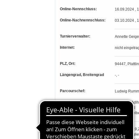
Online-Nennschluss:
16.09.2024 , 
Online-Nachnennschluss:
03.10.2024 , 
Turnierverwalter:
Annette Geige
Internet:
nicht eingetra
PLZ, Ort:
94447, Plattli
Längengrad, Breitengrad
-, -
Parcourschef:
Ludwig Rumm
Richter:
Elisabeth Adl
Albert Pointl
Josef Stickelb
Teilnahmeberechtigung:
Prüfung 1-19,
Stamm-Mitglie