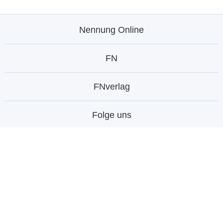
Nennung Online
FN
FNverlag
Folge uns
© Deutsche Reiterliche Vereinigung e.V. -
Bundesverband für Pferdesport und Pferdezucht 1996 -
2026
Linkempfehlungen:
Deutsche Reiterliche Vereinigung
(FN)
|
FNverlag
|
Stiftung Deutscher Pferdesport
|
PM-
Forum Digital