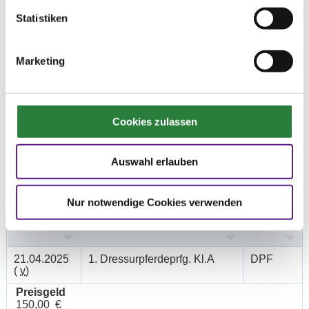
Vorläufige Zeitenteilung:
Statistiken
Mo. vorm.: 1,2,3; nachm.: 4,5,6
Marketing
Ergebnisse:
Zu den Ergebnissen auf www.fn-erfolgsdaten.de
Cookies zulassen
Auswahl erlauben
Prüfungen
Nur notwendige Cookies verwenden
Datum
Prüfung
Disziplin
21.04.2025
1. Dressurpferdeprfg. Kl.A
DPF
(
v
)
Preisgeld
150,00 €