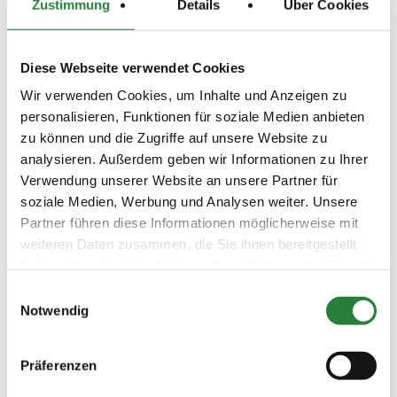
Zustimmung
Details
Über Cookies
- Für Stamm-Mitglieder des Veranstalters entfällt der
Nachweis der Mindestanforderungen.
- Platzierung und Auszahlung des Geldpreises gern.
Diese Webseite verwendet Cookies
LPO §25 (ein Drittel wird platziert, ein Viertel erhält
Geldpreise), sofern nicht anders in der jeweiligen
Wir verwenden Cookies, um Inhalte und Anzeigen zu
Prüfung ausgeschrieben.
personalisieren, Funktionen für soziale Medien anbieten
- Es gelten die Allgemeinen und Besonderen
zu können und die Zugriffe auf unsere Website zu
Bestimmungen der LK Bayern Ausgabe 2025, sowie die
analysieren. Außerdem geben wir Informationen zu Ihrer
LPO Ausgabe 2024.
Verwendung unserer Website an unsere Partner für
- Einzeldressuraufgaben können von eigenen Lesern
soziale Medien, Werbung und Analysen weiter. Unsere
vorgelesen werden.
Partner führen diese Informationen möglicherweise mit
- Es gelten die Aufgaben des aktuellen Aufgabenheftes
weiteren Daten zusammen, die Sie ihnen bereitgestellt
Reiten 2024.
haben oder die sie im Rahmen Ihrer Nutzung der Dienste
gesammelt haben.
Einwilligungsauswahl
Beschaffenheit der Plätze:
Notwendig
Prüfungshalle: 22 x 60 m
Vorbereitungsplatz: 60 x 45 m Außenplatz Sand
Präferenzen