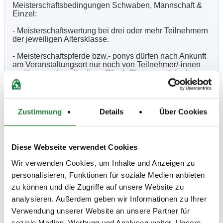
Meisterschaftsbedingungen Schwaben, Mannschaft &
Einzel:
- Meisterschaftswertung bei drei oder mehr Teilnehmern
der jeweiligen Altersklasse.
- Meisterschaftspferde bzw.- ponys dürfen nach Ankunft
am Veranstaltungsort nur noch von Teilnehmer/-innen
geritten werden, die diese Pferde/Ponys auch in der
Prüfung vorstellen. Dies gilt für alle
Meisterschaftswertungen.
- Der bestplatzierte schwäbische Teilnehmer U16 Pony
Zustimmung
Details
Über Cookies
in Prüfung 4 (VE) ist schwäbischer Meister der U16
Pony; platzierungsfähig für die Meisterschaft sind
ausschließlich Teilnehmer mit einer Wertnote von 5,0
und besser in der Teilprüfung 4a) Dressur.
Diese Webseite verwendet Cookies
- Der bestplatzierte schwäbiche Teilnehmer U18 in
Wir verwenden Cookies, um Inhalte und Anzeigen zu
Prüfung 3, (VA**), ist schwäbischer Meister in der
Vielseitigkeit U18.
personalisieren, Funktionen für soziale Medien anbieten
zu können und die Zugriffe auf unsere Website zu
- Der bestplatzierte schwäbische Teilnehmer U21 in
analysieren. Außerdem geben wir Informationen zu Ihrer
Prüfung 2 (VL**) ist schwäbischer Meister in der
Vielseitigkeit U21.
Verwendung unserer Website an unsere Partner für
soziale Medien, Werbung und Analysen weiter. Unsere