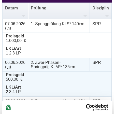
Datum
Prüfung
Disziplin
07.06.2026
1. Springprüfung Kl.S* 140cm
SPR
(
n
)
Preisgeld
1.000,00 €
LKL/Art
1 2 3 LP
06.06.2026
2. Zwei-Phasen-
SPR
(
n
)
Springprfg.Kl.M** 135cm
Preisgeld
500,00 €
LKL/Art
2 3 4 LP
07.06.2026
3. Punktespringprüfung Kl.M**
SPR
(
v
)
130cm
Preisgeld