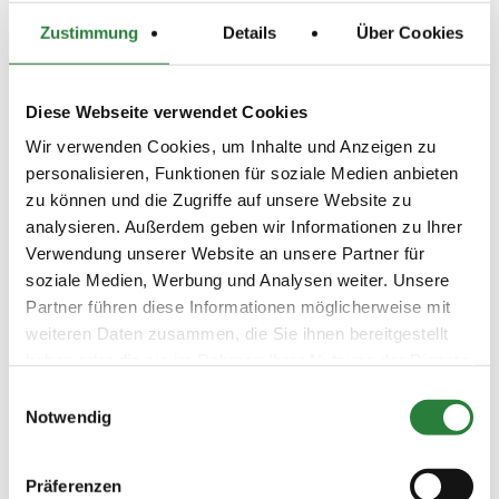
500,00 €
Zustimmung
Details
Über Cookies
LKL/Art
2 3 4 LP
Diese Webseite verwendet Cookies
07.06.2026
4. Punktespringprüfung Kl.M*
SPR
(
v
)
125cm
Wir verwenden Cookies, um Inhalte und Anzeigen zu
Preisgeld
personalisieren, Funktionen für soziale Medien anbieten
300,00 €
zu können und die Zugriffe auf unsere Website zu
LKL/Art
analysieren. Außerdem geben wir Informationen zu Ihrer
2 3 4 LP
Verwendung unserer Website an unsere Partner für
soziale Medien, Werbung und Analysen weiter. Unsere
06.06.2026
5. Springprüfung Kl.M* 125cm
SPR
(
n
)
Partner führen diese Informationen möglicherweise mit
weiteren Daten zusammen, die Sie ihnen bereitgestellt
Preisgeld
300,00 €
haben oder die sie im Rahmen Ihrer Nutzung der Dienste
gesammelt haben.
LKL/Art
Einwilligungsauswahl
2 3 4 LP
Notwendig
05.06.2026
6. Springprüfung Kl.M* 120cm
SPR
(
n
)
Präferenzen