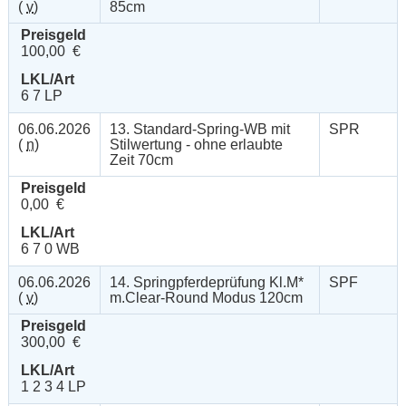
(
v
)
85cm
Preisgeld
100,00 €
LKL/Art
6 7 LP
06.06.2026
13. Standard-Spring-WB mit
SPR
(
n
)
Stilwertung - ohne erlaubte
Zeit 70cm
Preisgeld
0,00 €
LKL/Art
6 7 0 WB
06.06.2026
14. Springpferdeprüfung Kl.M*
SPF
(
v
)
m.Clear-Round Modus 120cm
Preisgeld
300,00 €
LKL/Art
1 2 3 4 LP