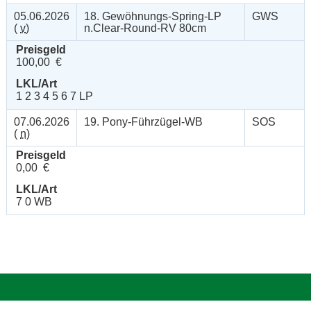
05.06.2026
18. Gewöhnungs-Spring-LP
GWS
(
v
)
n.Clear-Round-RV 80cm
Preisgeld
100,00 €
LKL/Art
1 2 3 4 5 6 7 LP
07.06.2026
19. Pony-Führzügel-WB
SOS
(
n
)
Preisgeld
0,00 €
LKL/Art
7 0 WB