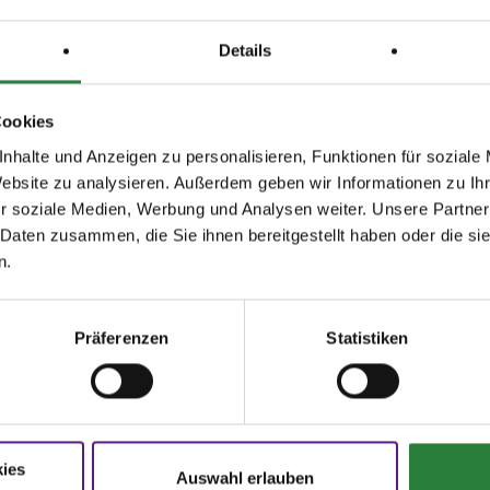
Details
Cookies
nhalte und Anzeigen zu personalisieren, Funktionen für soziale
Website zu analysieren. Außerdem geben wir Informationen zu I
r soziale Medien, Werbung und Analysen weiter. Unsere Partner
agen und Antworten
Startbereitschaft.online
 Daten zusammen, die Sie ihnen bereitgestellt haben oder die s
n.
ere Onlinehilfe bietet Ihnen
Antworten
Ihre Startbereitschaft können Sie
hier
den häufigsten Fragen.
online erklären.
Präferenzen
Statistiken
N
FNverlag
oschüren
Bücher
rer Sport
Die Regelwerke
ies
rmulare
E-Books & Apps
Auswahl erlauben