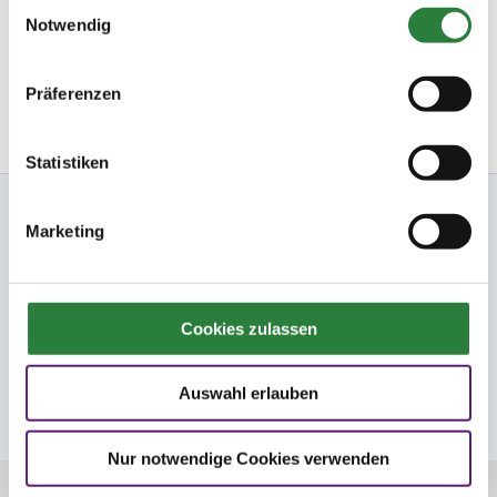
Einwilligungsauswahl
Ihre Startbereitschaft können Sie
hier
online erklären.
Notwendig
Newsletter bestellen
Präferenzen
Statistiken
Nennung Online
Marketing
FN
Cookies zulassen
FNverlag
Auswahl erlauben
Folge uns
Nur notwendige Cookies verwenden
© Deutsche Reiterliche Vereinigung e.V. -