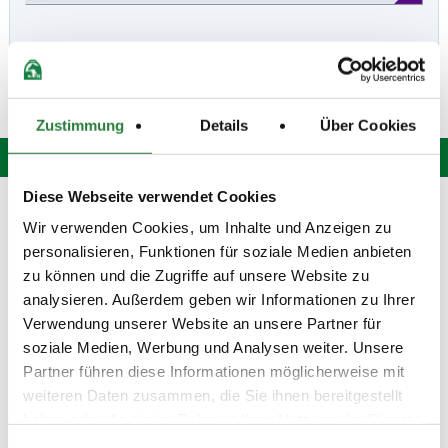
Zustimmung
Details
Über Cookies
Diese Webseite verwendet Cookies
Hotline: 0 900 / 18 12 345
Wir verwenden Cookies, um Inhalte und Anzeigen zu
(Festnetzpreis: 0,69 Euro / Min.)*
personalisieren, Funktionen für soziale Medien anbieten
Mo. bis Fr. von 9:00 bis 20:00 Uhr
Sa. von 9:00 bis 15:00 Uhr
zu können und die Zugriffe auf unsere Website zu
oder senden Sie uns eine
E-Mail
.
analysieren. Außerdem geben wir Informationen zu Ihrer
Verwendung unserer Website an unsere Partner für
Fragen und Antworten
soziale Medien, Werbung und Analysen weiter. Unsere
Unsere Onlinehilfe bietet Ihnen
Antworten zu den häufigsten
Partner führen diese Informationen möglicherweise mit
Fragen.
weiteren Daten zusammen, die Sie ihnen bereitgestellt
haben oder die sie im Rahmen Ihrer Nutzung der Dienste
Startbereitschaft.online
gesammelt haben.