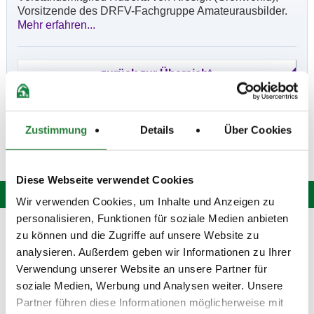
Vorsitzende des DRFV-Fachgruppe Amateurausbilder.
Mehr erfahren...
Zustimmung
Details
Über Cookies
Diese Webseite verwendet Cookies
Wir verwenden Cookies, um Inhalte und Anzeigen zu
personalisieren, Funktionen für soziale Medien anbieten
Hotline: 0 900 / 18 12 345
zu können und die Zugriffe auf unsere Website zu
(Festnetzpreis: 0,69 Euro / Min.)*
analysieren. Außerdem geben wir Informationen zu Ihrer
Mo. bis Fr. von 9:00 bis 20:00 Uhr
Verwendung unserer Website an unsere Partner für
Sa. von 9:00 bis 15:00 Uhr
soziale Medien, Werbung und Analysen weiter. Unsere
oder senden Sie uns eine
E-Mail
.
Partner führen diese Informationen möglicherweise mit