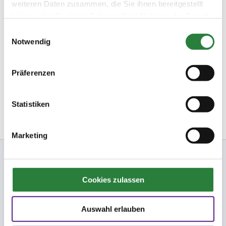
weiteren Daten zusammen, die Sie ihnen bereitgestellt
Fragen und Antworten
haben oder die sie im Rahmen Ihrer Nutzung der Dienste
Unsere Onlinehilfe bietet Ihnen
Antworten zu den häufigsten
gesammelt haben.
Fragen.
Einwilligungsauswahl
Notwendig
Startbereitschaft.online
Ihre Startbereitschaft können Sie
hier
online erklären.
Präferenzen
Newsletter bestellen
Statistiken
Marketing
Nennung Online
Cookies zulassen
FN
Auswahl erlauben
FNverlag