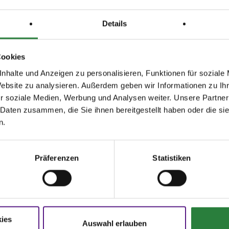
Details
Cookies
nhalte und Anzeigen zu personalisieren, Funktionen für soziale
Website zu analysieren. Außerdem geben wir Informationen zu I
r soziale Medien, Werbung und Analysen weiter. Unsere Partner
agen und Antworten
Startbereitschaft.online
 Daten zusammen, die Sie ihnen bereitgestellt haben oder die s
n.
ere Onlinehilfe bietet Ihnen
Antworten
Ihre Startbereitschaft können Sie
hier
den häufigsten Fragen.
online erklären.
Präferenzen
Statistiken
N
FNverlag
oschüren
Bücher
rer Sport
Die Regelwerke
ies
rmulare
E-Books & Apps
Auswahl erlauben