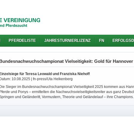
N
PFERDELISTE
JAHRESTURNIERLIZENZ
FN
ERFOLGSD
Bundesnachwuchschampionat Vielseitigkeit: Gold für Hannover
Einzelsiege für Teresa Leowald und Franziska Niehoff
Datum: 10.08.2025 | fn-press/Uta Helkenberg
Die Sieger im Bundesnachwuchschampionat Vielseitigkeit 2025 kommen aus Hanno
Pferde und Ponys – ermittelten die Nachwuchsvielseitigkeitsreiter aus ganz Deutsch
Springen und Geländeritt, Vormustern, Theorie und Geländelauf – ihre Champions