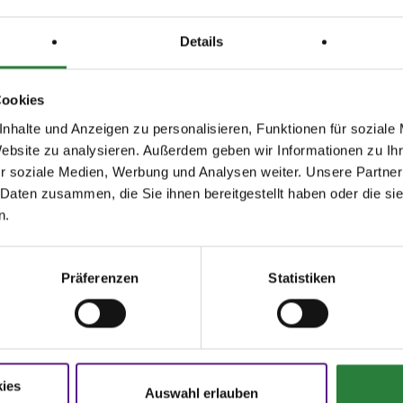
Details
Cookies
nhalte und Anzeigen zu personalisieren, Funktionen für soziale
Website zu analysieren. Außerdem geben wir Informationen zu I
r soziale Medien, Werbung und Analysen weiter. Unsere Partner
agen und Antworten
Startbereitschaft.online
 Daten zusammen, die Sie ihnen bereitgestellt haben oder die s
n.
ere Onlinehilfe bietet Ihnen
Antworten
Ihre Startbereitschaft können Sie
hier
den häufigsten Fragen.
online erklären.
Präferenzen
Statistiken
N
FNverlag
oschüren
Bücher
rer Sport
Die Regelwerke
ies
rmulare
E-Books & Apps
Auswahl erlauben