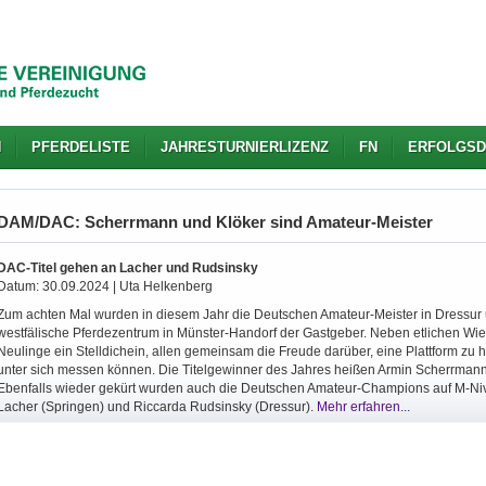
N
PFERDELISTE
JAHRESTURNIERLIZENZ
FN
ERFOLGSD
DAM/DAC: Scherrmann und Klöker sind Amateur-Meister
DAC-Titel gehen an Lacher und Rudsinsky
Datum: 30.09.2024 | Uta Helkenberg
Zum achten Mal wurden in diesem Jahr die Deutschen Amateur-Meister in Dressur 
westfälische Pferdezentrum in Münster-Handorf der Gastgeber. Neben etlichen Wie
Neulinge ein Stelldichein, allen gemeinsam die Freude darüber, eine Plattform zu
unter sich messen können. Die Titelgewinner des Jahres heißen Armin Scherrmann 
Ebenfalls wieder gekürt wurden auch die Deutschen Amateur-Champions auf M-Niv
Lacher (Springen) und Riccarda Rudsinsky (Dressur).
Mehr erfahren...