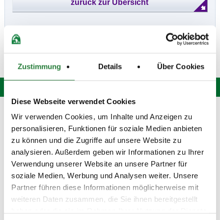
Zustimmung
Details
Über Cookies
Diese Webseite verwendet Cookies
Hotline: 0 900 / 18 12 345
Wir verwenden Cookies, um Inhalte und Anzeigen zu
(Festnetzpreis: 0,69 Euro / Min.)*
personalisieren, Funktionen für soziale Medien anbieten
Mo. bis Fr. von 9:00 bis 20:00 Uhr
zu können und die Zugriffe auf unsere Website zu
Sa. von 9:00 bis 15:00 Uhr
analysieren. Außerdem geben wir Informationen zu Ihrer
oder senden Sie uns eine
E-Mail
.
Verwendung unserer Website an unsere Partner für
soziale Medien, Werbung und Analysen weiter. Unsere
Fragen und Antworten
Partner führen diese Informationen möglicherweise mit
Unsere Onlinehilfe bietet Ihnen
Antworten zu den häufigsten
weiteren Daten zusammen, die Sie ihnen bereitgestellt
Fragen.
haben oder die sie im Rahmen Ihrer Nutzung der Dienste