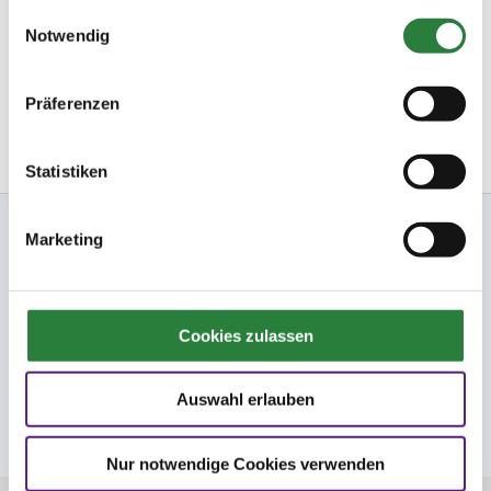
Startbereitschaft.online
gesammelt haben.
Einwilligungsauswahl
Ihre Startbereitschaft können Sie
hier
online erklären.
Notwendig
Newsletter bestellen
Präferenzen
Statistiken
Nennung Online
Marketing
FN
Cookies zulassen
FNverlag
Auswahl erlauben
Folge uns
Nur notwendige Cookies verwenden