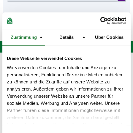
Zustimmung
Details
Über Cookies
Diese Webseite verwendet Cookies
Hotline: 0 900 / 18 12 345
Wir verwenden Cookies, um Inhalte und Anzeigen zu
(Festnetzpreis: 0,69 Euro / Min.)*
personalisieren, Funktionen für soziale Medien anbieten
Mo. bis Fr. von 9:00 bis 20:00 Uhr
Sa. von 9:00 bis 15:00 Uhr
zu können und die Zugriffe auf unsere Website zu
oder senden Sie uns eine
E-Mail
.
analysieren. Außerdem geben wir Informationen zu Ihrer
Verwendung unserer Website an unsere Partner für
Fragen und Antworten
soziale Medien, Werbung und Analysen weiter. Unsere
Unsere Onlinehilfe bietet Ihnen
Antworten zu den häufigsten
Partner führen diese Informationen möglicherweise mit
Fragen.
weiteren Daten zusammen, die Sie ihnen bereitgestellt
haben oder die sie im Rahmen Ihrer Nutzung der Dienste
Startbereitschaft.online
gesammelt haben.