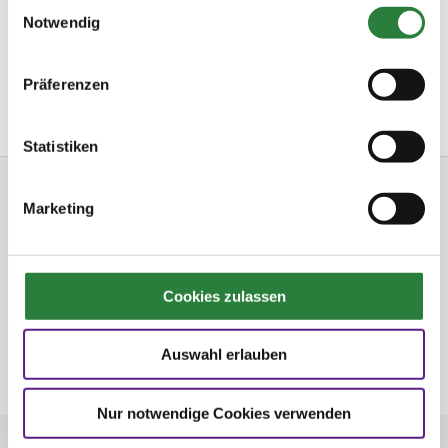
Einwilligungsauswahl
Ihre Startbereitschaft können Sie
hier
online erklären.
Notwendig
Newsletter bestellen
Präferenzen
Statistiken
Nennung Online
Marketing
FN
Cookies zulassen
FNverlag
Auswahl erlauben
Folge uns
Nur notwendige Cookies verwenden
© Deutsche Reiterliche Vereinigung e.V. -