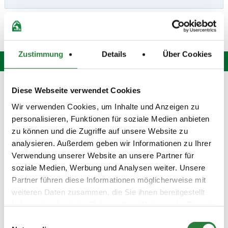
Zustimmung
Details
Über Cookies
Hotline: 0 900 / 18 12 345
Diese Webseite verwendet Cookies
(Festnetzpreis: 0,69 Euro / Min.)*
Wir verwenden Cookies, um Inhalte und Anzeigen zu
Mo. bis Fr. von 9:00 bis 20:00 Uhr
personalisieren, Funktionen für soziale Medien anbieten
Sa. von 9:00 bis 15:00 Uhr
oder senden Sie uns eine
E-Mail
.
zu können und die Zugriffe auf unsere Website zu
analysieren. Außerdem geben wir Informationen zu Ihrer
Fragen und Antworten
Verwendung unserer Website an unsere Partner für
Unsere Onlinehilfe bietet Ihnen
Antworten zu den häufigsten
soziale Medien, Werbung und Analysen weiter. Unsere
Fragen.
Partner führen diese Informationen möglicherweise mit
weiteren Daten zusammen, die Sie ihnen bereitgestellt
Startbereitschaft.online
haben oder die sie im Rahmen Ihrer Nutzung der Dienste
Ihre Startbereitschaft können Sie
hier
online erklären.
gesammelt haben.
Einwilligungsauswahl