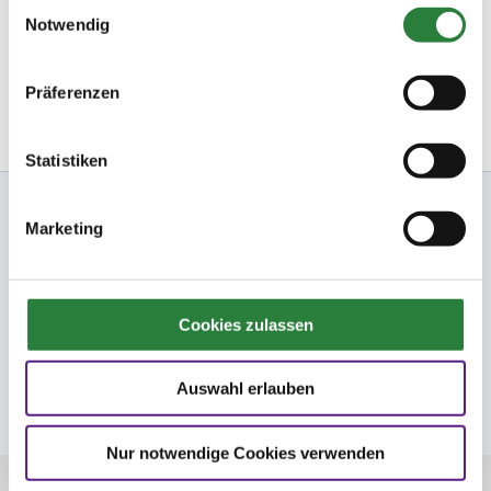
Einwilligungsauswahl
Ihre Startbereitschaft können Sie
hier
online erklären.
Notwendig
Newsletter bestellen
Präferenzen
Statistiken
Nennung Online
Marketing
FN
Cookies zulassen
FNverlag
Auswahl erlauben
Folge uns
Nur notwendige Cookies verwenden
© Deutsche Reiterliche Vereinigung e.V. -