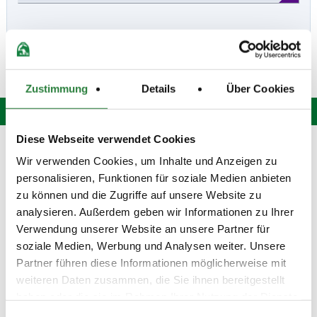
Zustimmung
Details
Über Cookies
Diese Webseite verwendet Cookies
Hotline: 0 900 / 18 12 345
Wir verwenden Cookies, um Inhalte und Anzeigen zu
(Festnetzpreis: 0,69 Euro / Min.)*
personalisieren, Funktionen für soziale Medien anbieten
Mo. bis Fr. von 9:00 bis 20:00 Uhr
Sa. von 9:00 bis 15:00 Uhr
zu können und die Zugriffe auf unsere Website zu
oder senden Sie uns eine
E-Mail
.
analysieren. Außerdem geben wir Informationen zu Ihrer
Verwendung unserer Website an unsere Partner für
Fragen und Antworten
soziale Medien, Werbung und Analysen weiter. Unsere
Unsere Onlinehilfe bietet Ihnen
Antworten zu den häufigsten
Partner führen diese Informationen möglicherweise mit
Fragen.
weiteren Daten zusammen, die Sie ihnen bereitgestellt
haben oder die sie im Rahmen Ihrer Nutzung der Dienste
Startbereitschaft.online
gesammelt haben.