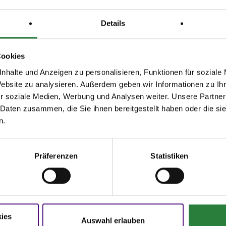
Details
Cookies
nhalte und Anzeigen zu personalisieren, Funktionen für soziale
Website zu analysieren. Außerdem geben wir Informationen zu I
r soziale Medien, Werbung und Analysen weiter. Unsere Partner
agen und Antworten
Startbereitschaft.online
 Daten zusammen, die Sie ihnen bereitgestellt haben oder die s
n.
ere Onlinehilfe bietet Ihnen
Antworten
Ihre Startbereitschaft können Sie
hier
den häufigsten Fragen.
online erklären.
Präferenzen
Statistiken
N
FNverlag
oschüren
Bücher
rer Sport
Die Regelwerke
ies
rmulare
E-Books & Apps
Auswahl erlauben