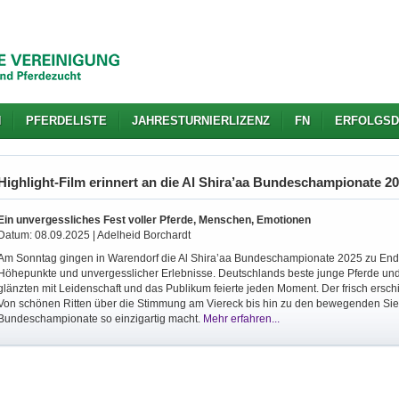
N
PFERDELISTE
JAHRESTURNIERLIZENZ
FN
ERFOLGSD
Highlight-Film erinnert an die Al Shira’aa Bundeschampionate 2
Ein unvergessliches Fest voller Pferde, Menschen, Emotionen
Datum: 08.09.2025 | Adelheid Borchardt
Am Sonntag gingen in Warendorf die Al Shira’aa Bundeschampionate 2025 zu Ende 
Höhepunkte und unvergesslicher Erlebnisse. Deutschlands beste junge Pferde und
glänzten mit Leidenschaft und das Publikum feierte jeden Moment. Der frisch erschi
Von schönen Ritten über die Stimmung am Viereck bis hin zu den bewegenden Siege
Bundeschampionate so einzigartig macht.
Mehr erfahren...