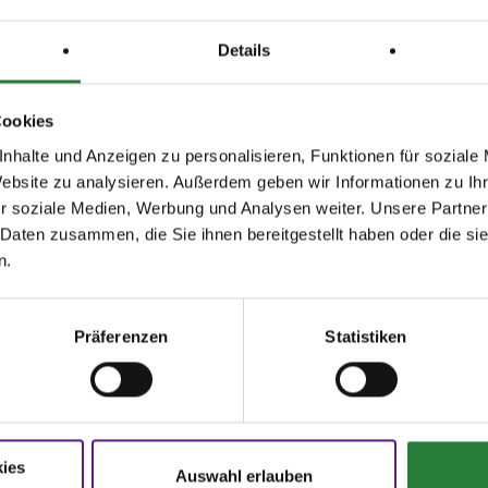
Details
Cookies
nhalte und Anzeigen zu personalisieren, Funktionen für soziale
Website zu analysieren. Außerdem geben wir Informationen zu I
r soziale Medien, Werbung und Analysen weiter. Unsere Partner
agen und Antworten
Startbereitschaft.online
 Daten zusammen, die Sie ihnen bereitgestellt haben oder die s
n.
ere Onlinehilfe bietet Ihnen
Antworten
Ihre Startbereitschaft können Sie
hier
den häufigsten Fragen.
online erklären.
Präferenzen
Statistiken
N
FNverlag
oschüren
Bücher
rer Sport
Die Regelwerke
ies
rmulare
E-Books & Apps
Auswahl erlauben