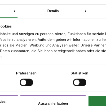
Details
Cookies
nhalte und Anzeigen zu personalisieren, Funktionen für soziale
Website zu analysieren. Außerdem geben wir Informationen zu I
r soziale Medien, Werbung und Analysen weiter. Unsere Partner
agen und Antworten
Startbereitschaft.online
 Daten zusammen, die Sie ihnen bereitgestellt haben oder die s
n.
ere Onlinehilfe bietet Ihnen
Antworten
Ihre Startbereitschaft können Sie
hier
den häufigsten Fragen.
online erklären.
Präferenzen
Statistiken
N
FNverlag
oschüren
Bücher
rer Sport
Die Regelwerke
ies
rmulare
E-Books & Apps
Auswahl erlauben