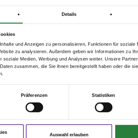
Details
Cookies
nhalte und Anzeigen zu personalisieren, Funktionen für soziale
Website zu analysieren. Außerdem geben wir Informationen zu I
r soziale Medien, Werbung und Analysen weiter. Unsere Partner
agen und Antworten
Startbereitschaft.online
 Daten zusammen, die Sie ihnen bereitgestellt haben oder die s
n.
ere Onlinehilfe bietet Ihnen
Antworten
Ihre Startbereitschaft können Sie
hier
den häufigsten Fragen.
online erklären.
Präferenzen
Statistiken
N
FNverlag
oschüren
Bücher
rer Sport
Die Regelwerke
ies
rmulare
E-Books & Apps
Auswahl erlauben