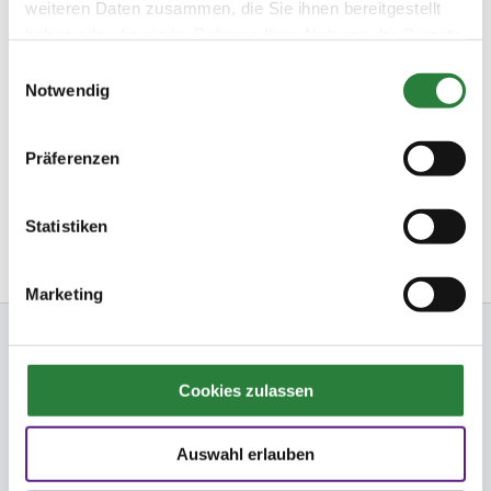
weiteren Daten zusammen, die Sie ihnen bereitgestellt
Fragen und Antworten
haben oder die sie im Rahmen Ihrer Nutzung der Dienste
Unsere Onlinehilfe bietet Ihnen
Antworten zu den häufigsten
gesammelt haben.
Fragen.
Einwilligungsauswahl
Notwendig
Startbereitschaft.online
Ihre Startbereitschaft können Sie
hier
online erklären.
Präferenzen
Newsletter bestellen
Statistiken
Marketing
Nennung Online
Cookies zulassen
FN
Auswahl erlauben
FNverlag