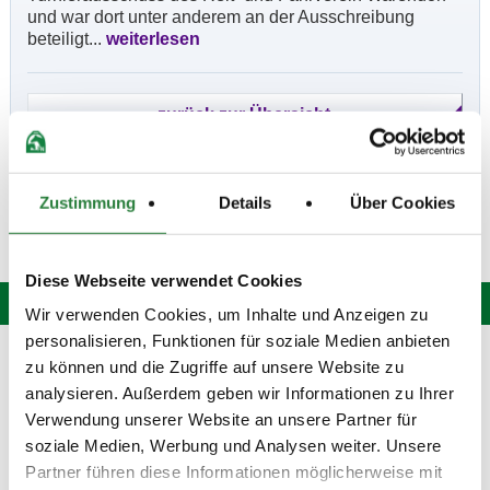
und war dort unter anderem an der Ausschreibung
beteiligt...
weiterlesen
Zustimmung
Details
Über Cookies
Diese Webseite verwendet Cookies
Wir verwenden Cookies, um Inhalte und Anzeigen zu
personalisieren, Funktionen für soziale Medien anbieten
Hotline: 0 900 / 18 12 345
zu können und die Zugriffe auf unsere Website zu
(Festnetzpreis: 0,69 Euro / Min.)*
analysieren. Außerdem geben wir Informationen zu Ihrer
Mo. bis Fr. von 9:00 bis 20:00 Uhr
Verwendung unserer Website an unsere Partner für
Sa. von 9:00 bis 15:00 Uhr
soziale Medien, Werbung und Analysen weiter. Unsere
oder senden Sie uns eine
E-Mail
.
Partner führen diese Informationen möglicherweise mit