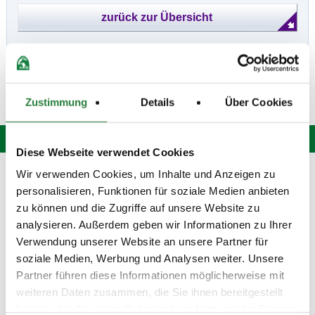
Zustimmung
Details
Über Cookies
Diese Webseite verwendet Cookies
Hotline: 0 900 / 18 12 345
Wir verwenden Cookies, um Inhalte und Anzeigen zu
personalisieren, Funktionen für soziale Medien anbieten
(Festnetzpreis: 0,69 Euro / Min.)*
Mo. bis Fr. von 9:00 bis 20:00 Uhr
zu können und die Zugriffe auf unsere Website zu
Sa. von 9:00 bis 15:00 Uhr
analysieren. Außerdem geben wir Informationen zu Ihrer
oder senden Sie uns eine
E-Mail
.
Verwendung unserer Website an unsere Partner für
soziale Medien, Werbung und Analysen weiter. Unsere
Fragen und Antworten
Partner führen diese Informationen möglicherweise mit
Unsere Onlinehilfe bietet Ihnen
Antworten zu den häufigsten
weiteren Daten zusammen, die Sie ihnen bereitgestellt
Fragen.
haben oder die sie im Rahmen Ihrer Nutzung der Dienste