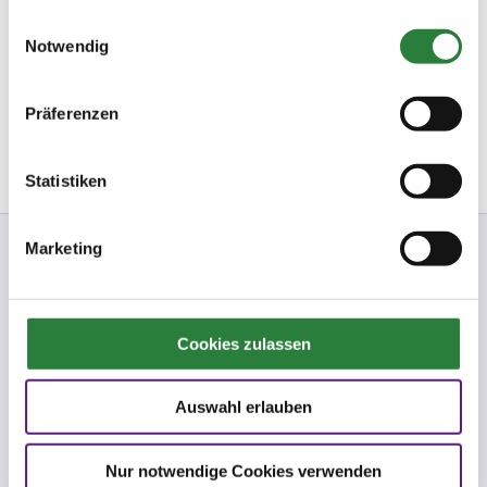
gesammelt haben.
Startbereitschaft.online
Einwilligungsauswahl
Notwendig
Ihre Startbereitschaft können Sie
hier
online erklären.
Newsletter bestellen
Präferenzen
Statistiken
Nennung Online
Marketing
FN
Cookies zulassen
FNverlag
Auswahl erlauben
Folge uns
Nur notwendige Cookies verwenden