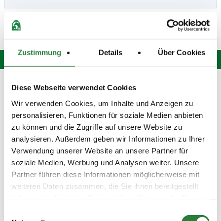
Zustimmung
Details
Über Cookies
Hotline: 0 900 / 18 12 345
Diese Webseite verwendet Cookies
(Festnetzpreis: 0,69 Euro / Min.)*
Wir verwenden Cookies, um Inhalte und Anzeigen zu
Mo. bis Fr. von 9:00 bis 20:00 Uhr
personalisieren, Funktionen für soziale Medien anbieten
Sa. von 9:00 bis 15:00 Uhr
oder senden Sie uns eine
E-Mail
.
zu können und die Zugriffe auf unsere Website zu
analysieren. Außerdem geben wir Informationen zu Ihrer
Fragen und Antworten
Verwendung unserer Website an unsere Partner für
Unsere Onlinehilfe bietet Ihnen
Antworten zu den häufigsten
soziale Medien, Werbung und Analysen weiter. Unsere
Fragen.
Partner führen diese Informationen möglicherweise mit
weiteren Daten zusammen, die Sie ihnen bereitgestellt
Startbereitschaft.online
haben oder die sie im Rahmen Ihrer Nutzung der Dienste
Ihre Startbereitschaft können Sie
hier
online erklären.
gesammelt haben.
Einwilligungsauswahl