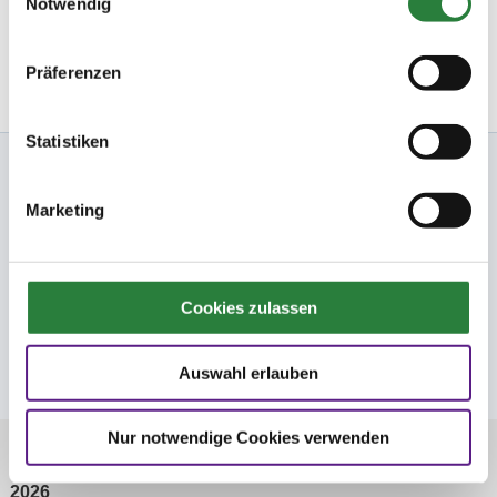
Notwendig
Newsletter bestellen
Präferenzen
Statistiken
Nennung Online
Marketing
FN
FNverlag
Cookies zulassen
Folge uns
Auswahl erlauben
Nur notwendige Cookies verwenden
© Deutsche Reiterliche Vereinigung e.V. -
Bundesverband für Pferdesport und Pferdezucht 1996 -
2026