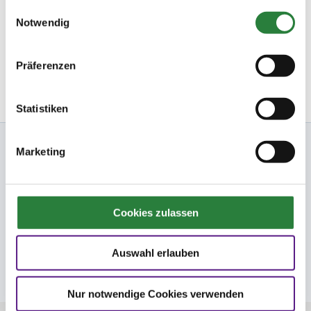
Startbereitschaft.online
gesammelt haben.
Einwilligungsauswahl
Ihre Startbereitschaft können Sie
hier
online erklären.
Notwendig
Newsletter bestellen
Präferenzen
Statistiken
Nennung Online
Marketing
FN
Cookies zulassen
FNverlag
Auswahl erlauben
Folge uns
Nur notwendige Cookies verwenden